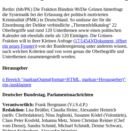
Berlin: (hib/PK) Die Fraktion Bündnis 90/Die Grünen hinterfragt
die Systematik bei der Erfassung der politisch motivierten
Kriminalität (PMK) in Deutschland. So umfasse der für die
Einordnung der Delikte verbindliche „Themenfeldkatalog“ 22
Oberbegriffe und rund 120 Unterthemen sowie einen politischen
Kalender mit ebenfalls mehr als 120 Einträgen. Die Grünen-
Fraktion will in ihrer Kleinen Anfrage (
17/14543
(Dokument, öffnet
ein neues Fenster)
) von der Bundesregierung unter anderem wissen,
nach welchen Kriterien und von wem genau die Oberbegriffe und
Unterthemen zusammengestellt werden.
Herausgeber
ö
Bereich "markupOutput(format=HTML, markup=Herausgeber)"
ein-/ausklappen
Deutscher Bundestag, Parlamentsnachrichten
Verantwortlich:
Frank Bergmann (V.i.S.d.P.)
Redaktion:
Lisa Brüßler, Claudia Heine, Alexander Heinrich
(stellv. Chefredakteur), Nina Jeglinski,
Susanne Ködel (Volontärin),
Claus Peter Kosfeld, Johanna Metz, Sören Christian Reimer (Chef
vom Dienst), Sandra Schmid, Michael Schmidt, Denise Schwarz,
Helmut Stoltenberg, Alexander Weinlein