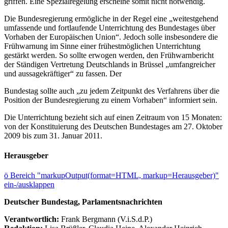
griffen. Eine Spezialregelung erscheine somit nicht notwendig.
Die Bundesregierung ermögliche in der Regel eine „weitestgehend
umfassende und fortlaufende Unterrichtung des Bundestages über
Vorhaben der Europäischen Union“. Jedoch solle insbesondere die
Frühwarnung im Sinne einer frühestmöglichen Unterrichtung
gestärkt werden. So sollte erwogen werden, den Frühwarnbericht
der Ständigen Vertretung Deutschlands in Brüssel „umfangreicher
und aussagekräftiger“ zu fassen. Der
Bundestag sollte auch „zu jedem Zeitpunkt des Verfahrens über die
Position der Bundesregierung zu einem Vorhaben“ informiert sein.
Die Unterrichtung bezieht sich auf einen Zeitraum von 15 Monaten:
von der Konstituierung des Deutschen Bundestages am 27. Oktober
2009 bis zum 31. Januar 2011.
Herausgeber
ö
Bereich "markupOutput(format=HTML, markup=Herausgeber)"
ein-/ausklappen
Deutscher Bundestag, Parlamentsnachrichten
Verantwortlich:
Frank Bergmann (V.i.S.d.P.)