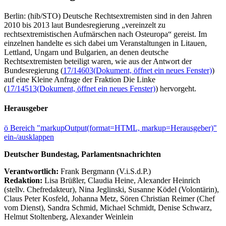
Berlin: (hib/STO) Deutsche Rechtsextremisten sind in den Jahren
2010 bis 2013 laut Bundesregierung „vereinzelt zu
rechtsextremistischen Aufmärschen nach Osteuropa“ gereist. Im
einzelnen handelte es sich dabei um Veranstaltungen in Litauen,
Lettland, Ungarn und Bulgarien, an denen deutsche
Rechtsextremisten beteiligt waren, wie aus der Antwort der
Bundesregierung (
17/14603
(Dokument, öffnet ein neues Fenster)
)
auf eine Kleine Anfrage der Fraktion Die Linke
(
17/14513
(Dokument, öffnet ein neues Fenster)
) hervorgeht.
Herausgeber
ö
Bereich "markupOutput(format=HTML, markup=Herausgeber)"
ein-/ausklappen
Deutscher Bundestag, Parlamentsnachrichten
Verantwortlich:
Frank Bergmann (V.i.S.d.P.)
Redaktion:
Lisa Brüßler, Claudia Heine, Alexander Heinrich
(stellv. Chefredakteur), Nina Jeglinski,
Susanne Ködel (Volontärin),
Claus Peter Kosfeld, Johanna Metz, Sören Christian Reimer (Chef
vom Dienst), Sandra Schmid, Michael Schmidt, Denise Schwarz,
Helmut Stoltenberg, Alexander Weinlein