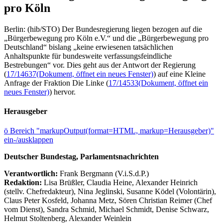
pro Köln
Berlin: (hib/STO) Der Bundesregierung liegen bezogen auf die
„Bürgerbewegung pro Köln e.V.“ und die „Bürgerbewegung pro
Deutschland“ bislang „keine erwiesenen tatsächlichen
Anhaltspunkte für bundesweite verfassungsfeindliche
Bestrebungen“ vor. Dies geht aus der Antwort der Regierung
(
17/14637
(Dokument, öffnet ein neues Fenster)
) auf eine Kleine
Anfrage der Fraktion Die Linke (
17/14533
(Dokument, öffnet ein
neues Fenster)
) hervor.
Herausgeber
ö
Bereich "markupOutput(format=HTML, markup=Herausgeber)"
ein-/ausklappen
Deutscher Bundestag, Parlamentsnachrichten
Verantwortlich:
Frank Bergmann (V.i.S.d.P.)
Redaktion:
Lisa Brüßler, Claudia Heine, Alexander Heinrich
(stellv. Chefredakteur), Nina Jeglinski,
Susanne Ködel (Volontärin),
Claus Peter Kosfeld, Johanna Metz, Sören Christian Reimer (Chef
vom Dienst), Sandra Schmid, Michael Schmidt, Denise Schwarz,
Helmut Stoltenberg, Alexander Weinlein