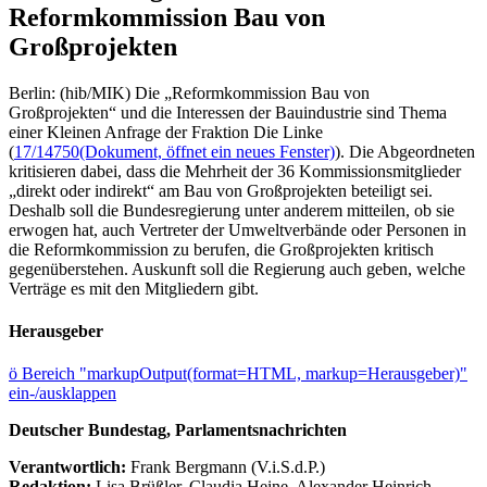
Reformkommission Bau von
Großprojekten
Berlin: (hib/MIK) Die „Reformkommission Bau von
Großprojekten“ und die Interessen der Bauindustrie sind Thema
einer Kleinen Anfrage der Fraktion Die Linke
(
17/14750
(Dokument, öffnet ein neues Fenster)
). Die Abgeordneten
kritisieren dabei, dass die Mehrheit der 36 Kommissionsmitglieder
„direkt oder indirekt“ am Bau von Großprojekten beteiligt sei.
Deshalb soll die Bundesregierung unter anderem mitteilen, ob sie
erwogen hat, auch Vertreter der Umweltverbände oder Personen in
die Reformkommission zu berufen, die Großprojekten kritisch
gegenüberstehen. Auskunft soll die Regierung auch geben, welche
Verträge es mit den Mitgliedern gibt.
Herausgeber
ö
Bereich "markupOutput(format=HTML, markup=Herausgeber)"
ein-/ausklappen
Deutscher Bundestag, Parlamentsnachrichten
Verantwortlich:
Frank Bergmann (V.i.S.d.P.)
Redaktion:
Lisa Brüßler, Claudia Heine, Alexander Heinrich