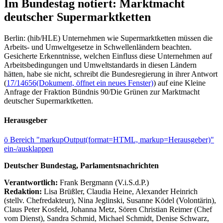
Im Bundestag notiert: Marktmacht
deutscher Supermarktketten
Berlin: (hib/HLE) Unternehmen wie Supermarktketten müssen die
Arbeits- und Umweltgesetze in Schwellenländern beachten.
Gesicherte Erkenntnisse, welchen Einfluss diese Unternehmen auf
Arbeitsbedingungen und Umweltstandards in diesen Ländern
hätten, habe sie nicht, schreibt die Bundesregierung in ihrer Antwort
(
17/14656
(Dokument, öffnet ein neues Fenster)
) auf eine Kleine
Anfrage der Fraktion Bündnis 90/Die Grünen zur Marktmacht
deutscher Supermarktketten.
Herausgeber
ö
Bereich "markupOutput(format=HTML, markup=Herausgeber)"
ein-/ausklappen
Deutscher Bundestag, Parlamentsnachrichten
Verantwortlich:
Frank Bergmann (V.i.S.d.P.)
Redaktion:
Lisa Brüßler, Claudia Heine, Alexander Heinrich
(stellv. Chefredakteur), Nina Jeglinski,
Susanne Ködel (Volontärin),
Claus Peter Kosfeld, Johanna Metz, Sören Christian Reimer (Chef
vom Dienst), Sandra Schmid, Michael Schmidt, Denise Schwarz,