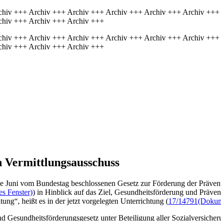
chiv +++ Archiv +++ Archiv +++ Archiv +++ Archiv +++ Archiv +++
chiv +++ Archiv +++ Archiv +++
chiv +++ Archiv +++ Archiv +++ Archiv +++ Archiv +++ Archiv +++
chiv +++ Archiv +++ Archiv +++
n Vermittlungsausschuss
e Juni vom Bundestag beschlossenen Gesetz zur Förderung der Prävent
es Fenster)
) in Hinblick auf das Ziel, Gesundheitsförderung und Präven
ng“, heißt es in der jetzt vorgelegten Unterrichtung (
17/14791
(Dokume
und Gesundheitsförderungsgesetz unter Beteiligung aller Sozialversich