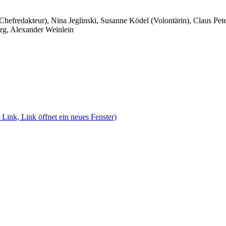
 Chefredakteur), Nina Jeglinski,
Susanne Ködel (Volontärin),
Claus Pet
rg, Alexander Weinlein
 Link, Link öffnet ein neues Fenster)