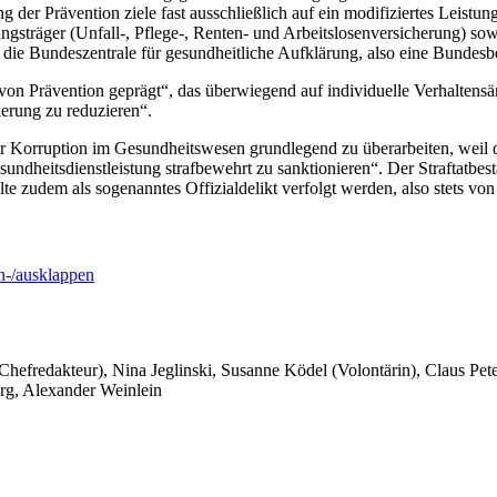
r Prävention ziele fast ausschließlich auf ein modifiziertes Leistun
sträger (Unfall-, Pflege-, Renten- und Arbeitslosenversicherung) sowi
 die Bundeszentrale für gesundheitliche Aufklärung, also eine Bundesbe
on Prävention geprägt“, das überwiegend auf individuelle Verhaltensä
erung zu reduzieren“.
Korruption im Gesundheitswesen grundlegend zu überarbeiten, weil da
esundheitsdienstleistung strafbewehrt zu sanktionieren“. Der Straftat
lte zudem als sogenanntes Offizialdelikt verfolgt werden, also stets v
-/ausklappen
 Chefredakteur), Nina Jeglinski,
Susanne Ködel (Volontärin),
Claus Pet
rg, Alexander Weinlein