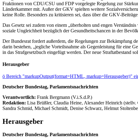
Fraktionen von CDU/CSU und FDP vorgelegte Regelung zur Stärkung de
Länderkammer mit. Außer der GKV spielten weitere Sozialversicherung
keine Rolle. Besonders zu kritisieren sei, dass über die GKV-Beiträge
Das Gesetz sei zudem von einem „überholten und engen Verständnis v
soziale Ungleichheit bezüglich der Gesundheitschancen in der Bevölk
Der Bundesrat fordert außerdem, die Regelungen zur Bekämpfung der 
darin bestehen, „jegliche Vorteilsnahme als Gegenleistung für eine G
in das Strafgesetzbuch eingefügt werden. Der neue Straftatbestand sol
Herausgeber
ö
Bereich "markupOutput(format=HTML, markup=Herausgeber)" ein
Deutscher Bundestag, Parlamentsnachrichten
Verantwortlich:
Frank Bergmann (V.i.S.d.P.)
Redaktion:
Lisa Brüßler, Claudia Heine, Alexander Heinrich (stellv.
Sandra Schmid, Michael Schmidt, Denise Schwarz, Helmut Stoltenbe
Herausgeber
Deutscher Bundestag, Parlamentsnachrichten