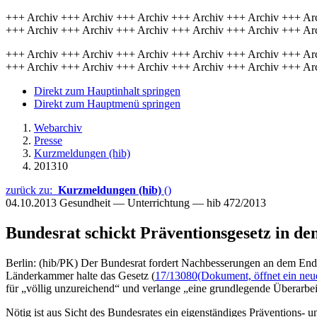
+++ Archiv +++ Archiv +++ Archiv +++ Archiv +++ Archiv +++ Ar
+++ Archiv +++ Archiv +++ Archiv +++ Archiv +++ Archiv +++ Ar
+++ Archiv +++ Archiv +++ Archiv +++ Archiv +++ Archiv +++ Ar
+++ Archiv +++ Archiv +++ Archiv +++ Archiv +++ Archiv +++ Ar
Direkt zum Hauptinhalt springen
Direkt zum Hauptmenü springen
Webarchiv
Presse
Kurzmeldungen (hib)
201310
zurück zu:
Kurzmeldungen (hib)
()
04.10.2013
Gesundheit — Unterrichtung — hib 472/2013
Bundesrat schickt Präventionsgesetz in de
Berlin: (hib/PK) Der Bundesrat fordert Nachbesserungen an dem End
Länderkammer halte das Gesetz (
17/13080
(Dokument, öffnet ein neu
für „völlig unzureichend“ und verlange „eine grundlegende Überarbeitu
Nötig ist aus Sicht des Bundesrates ein eigenständiges Präventions- 