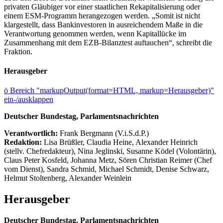
privaten Gläubiger vor einer staatlichen Rekapitalisierung oder
einem ESM-Programm herangezogen werden. „Somit ist nicht
klargestellt, dass Bankinvestoren in ausreichendem Maße in die
Verantwortung genommen werden, wenn Kapitallücke im
Zusammenhang mit dem EZB-Bilanztest auftauchen“, schreibt die
Fraktion.
Herausgeber
ö
Bereich "markupOutput(format=HTML, markup=Herausgeber)"
ein-/ausklappen
Deutscher Bundestag, Parlamentsnachrichten
Verantwortlich:
Frank Bergmann (V.i.S.d.P.)
Redaktion:
Lisa Brüßler, Claudia Heine, Alexander Heinrich
(stellv. Chefredakteur), Nina Jeglinski,
Susanne Ködel (Volontärin),
Claus Peter Kosfeld, Johanna Metz, Sören Christian Reimer (Chef
vom Dienst), Sandra Schmid, Michael Schmidt, Denise Schwarz,
Helmut Stoltenberg, Alexander Weinlein
Herausgeber
Deutscher Bundestag, Parlamentsnachrichten