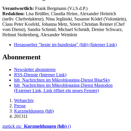
Verantwortlich:
Frank Bergmann (V.i.S.d.P.)
Redaktion:
Lisa Brüßler, Claudia Heine, Alexander Heinrich
(stellv. Chefredakteur), Nina Jeglinski,
Susanne Ködel (Volontärin),
Claus Peter Kosfeld, Johanna Metz, Sören Christian Reimer (Chef
vom Dienst), Sandra Schmid, Michael Schmidt, Denise Schwarz,
Helmut Stoltenberg, Alexander Weinlein
Herausgeber "heute im bundestag" (hib)
(Interner Link)
Abonnement
Newsletter abonnieren
RSS-Dienste
(Interner Link)
hib_Nachrichten im Mikroblogging-Dienst BlueSky
hib_Nachrichten im Mikroblogging-Dienst Mastodon
(Externer Link, Link öffnet ein neues Fenster)
Webarchiv
Presse
Kurzmeldungen (hib)
201311
zurück zu:
Kurzmeldungen (hib)
()