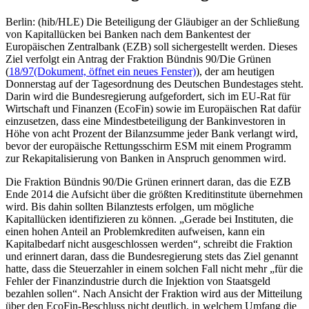
Berlin: (hib/HLE) Die Beteiligung der Gläubiger an der Schließung
von Kapitallücken bei Banken nach dem Bankentest der
Europäischen Zentralbank (EZB) soll sichergestellt werden. Dieses
Ziel verfolgt ein Antrag der Fraktion Bündnis 90/Die Grünen
(
18/97
(Dokument, öffnet ein neues Fenster)
), der am heutigen
Donnerstag auf der Tagesordnung des Deutschen Bundestages steht.
Darin wird die Bundesregierung aufgefordert, sich im EU-Rat für
Wirtschaft und Finanzen (EcoFin) sowie im Europäischen Rat dafür
einzusetzen, dass eine Mindestbeteiligung der Bankinvestoren in
Höhe von acht Prozent der Bilanzsumme jeder Bank verlangt wird,
bevor der europäische Rettungsschirm ESM mit einem Programm
zur Rekapitalisierung von Banken in Anspruch genommen wird.
Die Fraktion Bündnis 90/Die Grünen erinnert daran, das die EZB
Ende 2014 die Aufsicht über die größten Kreditinstitute übernehmen
wird. Bis dahin sollten Bilanztests erfolgen, um mögliche
Kapitallücken identifizieren zu können. „Gerade bei Instituten, die
einen hohen Anteil an Problemkrediten aufweisen, kann ein
Kapitalbedarf nicht ausgeschlossen werden“, schreibt die Fraktion
und erinnert daran, dass die Bundesregierung stets das Ziel genannt
hatte, dass die Steuerzahler in einem solchen Fall nicht mehr „für die
Fehler der Finanzindustrie durch die Injektion von Staatsgeld
bezahlen sollen“. Nach Ansicht der Fraktion wird aus der Mitteilung
über den EcoFin-Beschluss nicht deutlich, in welchem Umfang die