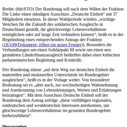
Berlin: (hib/STO) Der Bundestag soll nach dem Willen der Fraktion
Die Linke einen ständigen Ausschuss „Deutsche Einheit“ mit 37
Mitgliedern einsetzen. In dieser Wahlperiode würden „wichtige
Weichen für die Zukunft des solidarischen Ausgleichs in
Deutschland gestellt, die gleichwertige Lebensverhältnisse
ermöglichen oder auf lange Zeit verhindern können“, heißt es in der
Begründung eines entsprechenden Antrags der Fraktion
(
18/109
(Dokument, öffnet ein neues Fenster)
). Besonders die
Verhandlungen um einen Solidarpakt III sowie um einen neu
gestalteten Länderfinanzausgleich bedürften dabei einer kritischen
parlamentarischen Begleitung und Kontrolle.
Der Bundestag müsse „auf dem Weg zur deutschen Einheit die
materiellen und strukturellen Unterschiede im Bundesgebiet
ausgleichen“, heißt es in der Vorlage weiter. Von besonderer
Bedeutung sei es „aber auch, zur wechselseitigen Wahrnehmung
und Anerkennung von Lebensleistungen, Werten und Erfahrungen
beizutragen“. Mit dem Ausschuss Deutsche Einheit soll der
Bundestag dem Antrag zufolge „diese vielfältigen regionalen,
ostdeutschen und westdeutschen Interessen anerkennen, um
gleichwertige Lebensverhältnisse im gesamten Bundesgebiet
herbeizuführen“.
Herausgeber