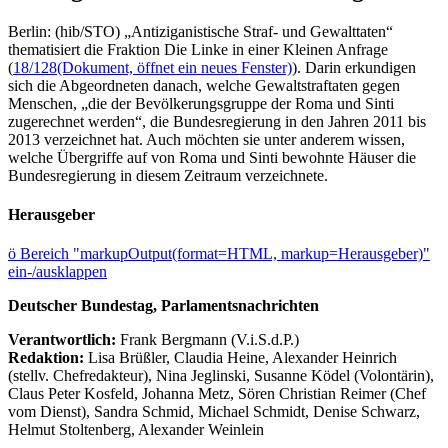
Berlin: (hib/STO) „Antiziganistische Straf- und Gewalttaten“
thematisiert die Fraktion Die Linke in einer Kleinen Anfrage
(
18/128
(Dokument, öffnet ein neues Fenster)
). Darin erkundigen
sich die Abgeordneten danach, welche Gewaltstraftaten gegen
Menschen, „die der Bevölkerungsgruppe der Roma und Sinti
zugerechnet werden“, die Bundesregierung in den Jahren 2011 bis
2013 verzeichnet hat. Auch möchten sie unter anderem wissen,
welche Übergriffe auf von Roma und Sinti bewohnte Häuser die
Bundesregierung in diesem Zeitraum verzeichnete.
Herausgeber
ö
Bereich "markupOutput(format=HTML, markup=Herausgeber)"
ein-/ausklappen
Deutscher Bundestag, Parlamentsnachrichten
Verantwortlich:
Frank Bergmann (V.i.S.d.P.)
Redaktion:
Lisa Brüßler, Claudia Heine, Alexander Heinrich
(stellv. Chefredakteur), Nina Jeglinski,
Susanne Ködel (Volontärin),
Claus Peter Kosfeld, Johanna Metz, Sören Christian Reimer (Chef
vom Dienst), Sandra Schmid, Michael Schmidt, Denise Schwarz,
Helmut Stoltenberg, Alexander Weinlein