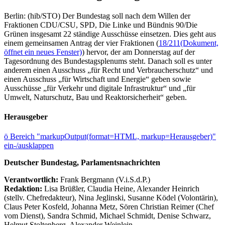
Berlin: (hib/STO) Der Bundestag soll nach dem Willen der
Fraktionen CDU/CSU, SPD, Die Linke und Bündnis 90/Die
Grünen insgesamt 22 ständige Ausschüsse einsetzen. Dies geht aus
einem gemeinsamen Antrag der vier Fraktionen (
18/211
(Dokument,
öffnet ein neues Fenster)
) hervor, der am Donnerstag auf der
Tagesordnung des Bundestagsplenums steht. Danach soll es unter
anderem einen Ausschuss „für Recht und Verbraucherschutz“ und
einen Ausschuss „für Wirtschaft und Energie“ geben sowie
Ausschüsse „für Verkehr und digitale Infrastruktur“ und „für
Umwelt, Naturschutz, Bau und Reaktorsicherheit“ geben.
Herausgeber
ö
Bereich "markupOutput(format=HTML, markup=Herausgeber)"
ein-/ausklappen
Deutscher Bundestag, Parlamentsnachrichten
Verantwortlich:
Frank Bergmann (V.i.S.d.P.)
Redaktion:
Lisa Brüßler, Claudia Heine, Alexander Heinrich
(stellv. Chefredakteur), Nina Jeglinski,
Susanne Ködel (Volontärin),
Claus Peter Kosfeld, Johanna Metz, Sören Christian Reimer (Chef
vom Dienst), Sandra Schmid, Michael Schmidt, Denise Schwarz,
Helmut Stoltenberg, Alexander Weinlein