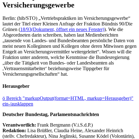
Versicherungsgewerbe
Berlin: (hib/STO) „Vertriebspraktiken im Versicherungsgewerbe“
lautet der Titel einer Kleinen Anfrage der Fraktion Bündnis 90/Die
Grünen (
18/93
(Dokument, öffnet ein neues Fenster)
). Wie die
Abgeordneten darin schreiben, haben laut Medienberichten
„tausende von Landes- und Bundesbeamten persönliche Daten von
meist neuen Kolleginnen und Kollegen ohne deren Mitwissen gegen
Entgelt an Versicherungsvermittler weitergeleitet“. Wissen will die
Fraktion unter anderem, welche Kenntnisse die Bundesregierung
„über die Tätigkeit von Bundes- oder Landesbeamten als
,Vertrauensmitarbeiter‘ beziehungsweise Tippgeber für
Versicherungsgesellschaften“ hat.
Herausgeber
ö
Bereich "markupOutput(format=HTML, markup=Herausgeber)"
ein-/ausklappen
Deutscher Bundestag, Parlamentsnachrichten
Verantwortlich:
Frank Bergmann (V.i.S.d.P.)
Redaktion:
Lisa Brüßler, Claudia Heine, Alexander Heinrich
(stellv. Chefredakteur), Nina Jeglinski,
Susanne Ködel (Volontärin),