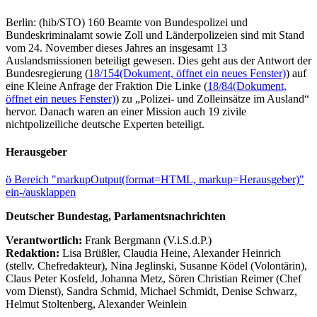
Berlin: (hib/STO) 160 Beamte von Bundespolizei und
Bundeskriminalamt sowie Zoll und Länderpolizeien sind mit Stand
vom 24. November dieses Jahres an insgesamt 13
Auslandsmissionen beteiligt gewesen. Dies geht aus der Antwort der
Bundesregierung (
18/154
(Dokument, öffnet ein neues Fenster)
) auf
eine Kleine Anfrage der Fraktion Die Linke (
18/84
(Dokument,
öffnet ein neues Fenster)
) zu „Polizei- und Zolleinsätze im Ausland“
hervor. Danach waren an einer Mission auch 19 zivile
nichtpolizeiliche deutsche Experten beteiligt.
Herausgeber
ö
Bereich "markupOutput(format=HTML, markup=Herausgeber)"
ein-/ausklappen
Deutscher Bundestag, Parlamentsnachrichten
Verantwortlich:
Frank Bergmann (V.i.S.d.P.)
Redaktion:
Lisa Brüßler, Claudia Heine, Alexander Heinrich
(stellv. Chefredakteur), Nina Jeglinski,
Susanne Ködel (Volontärin),
Claus Peter Kosfeld, Johanna Metz, Sören Christian Reimer (Chef
vom Dienst), Sandra Schmid, Michael Schmidt, Denise Schwarz,
Helmut Stoltenberg, Alexander Weinlein