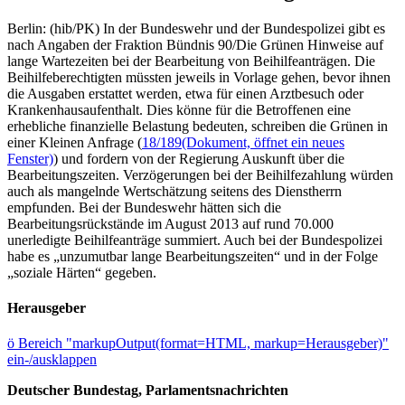
Berlin: (hib/PK) In der Bundeswehr und der Bundespolizei gibt es
nach Angaben der Fraktion Bündnis 90/Die Grünen Hinweise auf
lange Wartezeiten bei der Bearbeitung von Beihilfeanträgen. Die
Beihilfeberechtigten müssten jeweils in Vorlage gehen, bevor ihnen
die Ausgaben erstattet werden, etwa für einen Arztbesuch oder
Krankenhausaufenthalt. Dies könne für die Betroffenen eine
erhebliche finanzielle Belastung bedeuten, schreiben die Grünen in
einer Kleinen Anfrage (
18/189
(Dokument, öffnet ein neues
Fenster)
) und fordern von der Regierung Auskunft über die
Bearbeitungszeiten. Verzögerungen bei der Beihilfezahlung würden
auch als mangelnde Wertschätzung seitens des Dienstherrn
empfunden. Bei der Bundeswehr hätten sich die
Bearbeitungsrückstände im August 2013 auf rund 70.000
unerledigte Beihilfeanträge summiert. Auch bei der Bundespolizei
habe es „unzumutbar lange Bearbeitungszeiten“ und in der Folge
„soziale Härten“ gegeben.
Herausgeber
ö
Bereich "markupOutput(format=HTML, markup=Herausgeber)"
ein-/ausklappen
Deutscher Bundestag, Parlamentsnachrichten