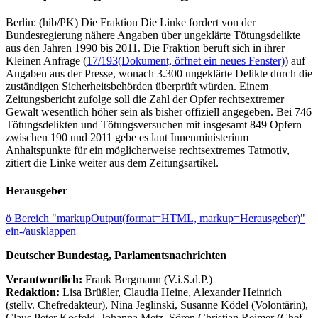
Berlin: (hib/PK) Die Fraktion Die Linke fordert von der
Bundesregierung nähere Angaben über ungeklärte Tötungsdelikte
aus den Jahren 1990 bis 2011. Die Fraktion beruft sich in ihrer
Kleinen Anfrage (
17/193
(Dokument, öffnet ein neues Fenster)
) auf
Angaben aus der Presse, wonach 3.300 ungeklärte Delikte durch die
zuständigen Sicherheitsbehörden überprüft würden. Einem
Zeitungsbericht zufolge soll die Zahl der Opfer rechtsextremer
Gewalt wesentlich höher sein als bisher offiziell angegeben. Bei 746
Tötungsdelikten und Tötungsversuchen mit insgesamt 849 Opfern
zwischen 190 und 2011 gebe es laut Innenministerium
Anhaltspunkte für ein möglicherweise rechtsextremes Tatmotiv,
zitiert die Linke weiter aus dem Zeitungsartikel.
Herausgeber
ö
Bereich "markupOutput(format=HTML, markup=Herausgeber)"
ein-/ausklappen
Deutscher Bundestag, Parlamentsnachrichten
Verantwortlich:
Frank Bergmann (V.i.S.d.P.)
Redaktion:
Lisa Brüßler, Claudia Heine, Alexander Heinrich
(stellv. Chefredakteur), Nina Jeglinski,
Susanne Ködel (Volontärin),
Claus Peter Kosfeld, Johanna Metz, Sören Christian Reimer (Chef