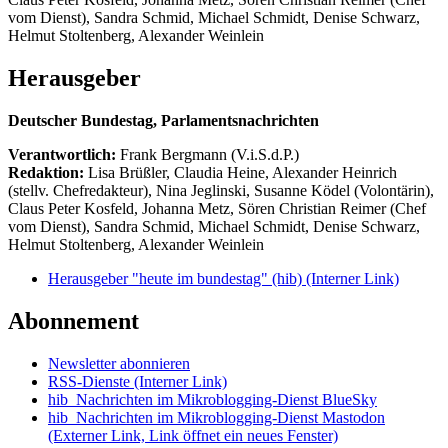
vom Dienst), Sandra Schmid, Michael Schmidt, Denise Schwarz,
Helmut Stoltenberg, Alexander Weinlein
Herausgeber
Deutscher Bundestag, Parlamentsnachrichten
Verantwortlich:
Frank Bergmann (V.i.S.d.P.)
Redaktion:
Lisa Brüßler, Claudia Heine, Alexander Heinrich
(stellv. Chefredakteur), Nina Jeglinski,
Susanne Ködel (Volontärin),
Claus Peter Kosfeld, Johanna Metz, Sören Christian Reimer (Chef
vom Dienst), Sandra Schmid, Michael Schmidt, Denise Schwarz,
Helmut Stoltenberg, Alexander Weinlein
Herausgeber "heute im bundestag" (hib)
(Interner Link)
Abonnement
Newsletter abonnieren
RSS-Dienste
(Interner Link)
hib_Nachrichten im Mikroblogging-Dienst BlueSky
hib_Nachrichten im Mikroblogging-Dienst Mastodon
(Externer Link, Link öffnet ein neues Fenster)