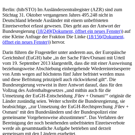
Berlin: (hib/STO) Im Ausländerzentralregister (AZR) sind zum
Stichtag 31. Oktober vergangenen Jahres 495.248 nicht in
Deutschland lebende Ausländer mit einem unbefristeten
Einreiseverbot erfasst gewesen. Dies geht aus der Antwort der
Bundesregierung (
18/249
(Dokument, öffnet ein neues Fenster)
) auf
eine Kleine Anfrage der Fraktion Die Linke (
18/156
(Dokument,
öffnet ein neues Fenster)
) hervor.
Darin führen die Fragesteller unter anderem aus, der Europäische
Gerichtshof (EuGH) habe „in der Sache Filev/Osmani mit Urteil
vom 19. September 2013 klargestellt, dass die mit einer Ausweisung
beziehungsweise Abschiebung einhergehende Wiedereinreisesperre
von Amts wegen auf höchstens fünf Jahre befristet werden muss
und diese Befristung prinzipiell auch rückwirkend gilt“. Die
Bundesregierung verweist in ihrer Antwort darauf, dass für den
Vollzug des Aufenthaltsgesetzes „und mithin auch für die
Umsetzung der EuGH-Entscheidung ,Filev + Osmani‘“ originär die
Länder zuständig seien. Weiter schreibt die Bundesregierung, sie
beabsichtige, „zur Umsetzung der EuGH-Rechtsprechung ,Filev +
Osmani‘ mit den Bundesländern und der Bundespolizei eine
gemeinsame Vorgehensweise abzustimmen“. Das Verfahren der
Bereinigung der noch bestehenden unbefristeten Einreiseverbote
werde als gesamtstaatliche Aufgabe betrieben und derzeit
gemeinsam mit den Ländern erarbeitet.