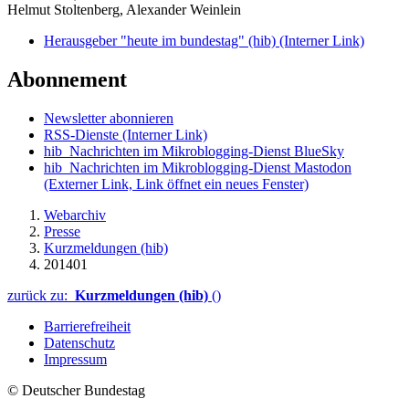
Helmut Stoltenberg, Alexander Weinlein
Herausgeber "heute im bundestag" (hib)
(Interner Link)
Abonnement
Newsletter abonnieren
RSS-Dienste
(Interner Link)
hib_Nachrichten im Mikroblogging-Dienst BlueSky
hib_Nachrichten im Mikroblogging-Dienst Mastodon
(Externer Link, Link öffnet ein neues Fenster)
Webarchiv
Presse
Kurzmeldungen (hib)
201401
zurück zu:
Kurzmeldungen (hib)
()
Barrierefreiheit
Datenschutz
Impressum
© Deutscher Bundestag