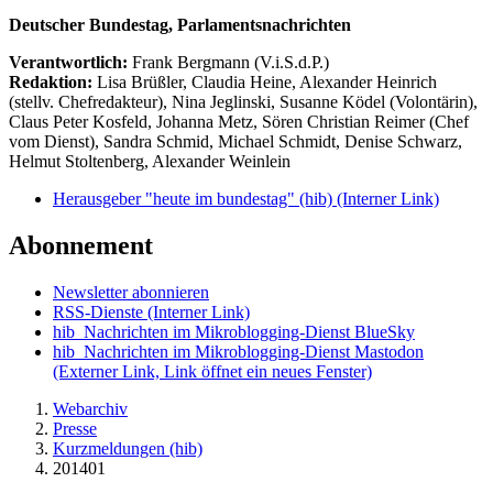
Deutscher Bundestag, Parlamentsnachrichten
Verantwortlich:
Frank Bergmann (V.i.S.d.P.)
Redaktion:
Lisa Brüßler, Claudia Heine, Alexander Heinrich
(stellv. Chefredakteur), Nina Jeglinski,
Susanne Ködel (Volontärin),
Claus Peter Kosfeld, Johanna Metz, Sören Christian Reimer (Chef
vom Dienst), Sandra Schmid, Michael Schmidt, Denise Schwarz,
Helmut Stoltenberg, Alexander Weinlein
Herausgeber "heute im bundestag" (hib)
(Interner Link)
Abonnement
Newsletter abonnieren
RSS-Dienste
(Interner Link)
hib_Nachrichten im Mikroblogging-Dienst BlueSky
hib_Nachrichten im Mikroblogging-Dienst Mastodon
(Externer Link, Link öffnet ein neues Fenster)
Webarchiv
Presse
Kurzmeldungen (hib)
201401