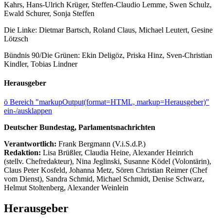
Kahrs, Hans-Ulrich Krüger, Steffen-Claudio Lemme, Swen Schulz,
Ewald Schurer, Sonja Steffen
Die Linke: Dietmar Bartsch, Roland Claus, Michael Leutert, Gesine
Lötzsch
Bündnis 90/Die Grünen: Ekin Deligöz, Priska Hinz, Sven-Christian
Kindler, Tobias Lindner
Herausgeber
ö
Bereich "markupOutput(format=HTML, markup=Herausgeber)"
ein-/ausklappen
Deutscher Bundestag, Parlamentsnachrichten
Verantwortlich:
Frank Bergmann (V.i.S.d.P.)
Redaktion:
Lisa Brüßler, Claudia Heine, Alexander Heinrich
(stellv. Chefredakteur), Nina Jeglinski,
Susanne Ködel (Volontärin),
Claus Peter Kosfeld, Johanna Metz, Sören Christian Reimer (Chef
vom Dienst), Sandra Schmid, Michael Schmidt, Denise Schwarz,
Helmut Stoltenberg, Alexander Weinlein
Herausgeber