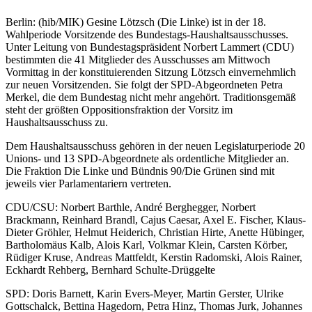
Berlin: (hib/MIK) Gesine Lötzsch (Die Linke) ist in der 18.
Wahlperiode Vorsitzende des Bundestags-Haushaltsausschusses.
Unter Leitung von Bundestagspräsident Norbert Lammert (CDU)
bestimmten die 41 Mitglieder des Ausschusses am Mittwoch
Vormittag in der konstituierenden Sitzung Lötzsch einvernehmlich
zur neuen Vorsitzenden. Sie folgt der SPD-Abgeordneten Petra
Merkel, die dem Bundestag nicht mehr angehört. Traditionsgemäß
steht der größten Oppositionsfraktion der Vorsitz im
Haushaltsausschuss zu.
Dem Haushaltsausschuss gehören in der neuen Legislaturperiode 20
Unions- und 13 SPD-Abgeordnete als ordentliche Mitglieder an.
Die Fraktion Die Linke und Bündnis 90/Die Grünen sind mit
jeweils vier Parlamentariern vertreten.
CDU/CSU: Norbert Barthle, André Berghegger, Norbert
Brackmann, Reinhard Brandl, Cajus Caesar, Axel E. Fischer, Klaus-
Dieter Gröhler, Helmut Heiderich, Christian Hirte, Anette Hübinger,
Bartholomäus Kalb, Alois Karl, Volkmar Klein, Carsten Körber,
Rüdiger Kruse, Andreas Mattfeldt, Kerstin Radomski, Alois Rainer,
Eckhardt Rehberg, Bernhard Schulte-Drüggelte
SPD: Doris Barnett, Karin Evers-Meyer, Martin Gerster, Ulrike
Gottschalck, Bettina Hagedorn, Petra Hinz, Thomas Jurk, Johannes