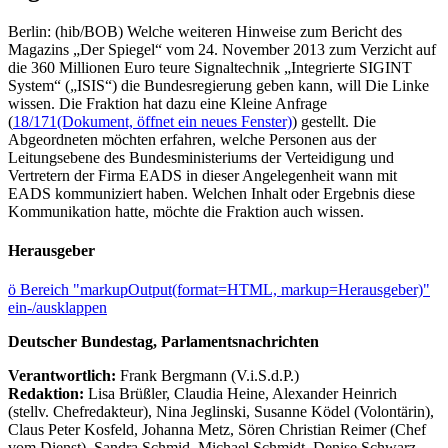
Berlin: (hib/BOB) Welche weiteren Hinweise zum Bericht des
Magazins „Der Spiegel“ vom 24. November 2013 zum Verzicht auf
die 360 Millionen Euro teure Signaltechnik „Integrierte SIGINT
System“ („ISIS“) die Bundesregierung geben kann, will Die Linke
wissen. Die Fraktion hat dazu eine Kleine Anfrage
(
18/171
(Dokument, öffnet ein neues Fenster)
) gestellt. Die
Abgeordneten möchten erfahren, welche Personen aus der
Leitungsebene des Bundesministeriums der Verteidigung und
Vertretern der Firma EADS in dieser Angelegenheit wann mit
EADS kommuniziert haben. Welchen Inhalt oder Ergebnis diese
Kommunikation hatte, möchte die Fraktion auch wissen.
Herausgeber
ö
Bereich "markupOutput(format=HTML, markup=Herausgeber)"
ein-/ausklappen
Deutscher Bundestag, Parlamentsnachrichten
Verantwortlich:
Frank Bergmann (V.i.S.d.P.)
Redaktion:
Lisa Brüßler, Claudia Heine, Alexander Heinrich
(stellv. Chefredakteur), Nina Jeglinski,
Susanne Ködel (Volontärin),
Claus Peter Kosfeld, Johanna Metz, Sören Christian Reimer (Chef
vom Dienst), Sandra Schmid, Michael Schmidt, Denise Schwarz,