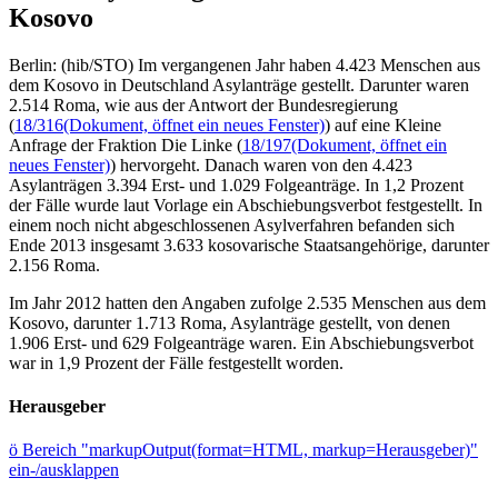
Kosovo
Berlin: (hib/STO) Im vergangenen Jahr haben 4.423 Menschen aus
dem Kosovo in Deutschland Asylanträge gestellt. Darunter waren
2.514 Roma, wie aus der Antwort der Bundesregierung
(
18/316
(Dokument, öffnet ein neues Fenster)
) auf eine Kleine
Anfrage der Fraktion Die Linke (
18/197
(Dokument, öffnet ein
neues Fenster)
) hervorgeht. Danach waren von den 4.423
Asylanträgen 3.394 Erst- und 1.029 Folgeanträge. In 1,2 Prozent
der Fälle wurde laut Vorlage ein Abschiebungsverbot festgestellt. In
einem noch nicht abgeschlossenen Asylverfahren befanden sich
Ende 2013 insgesamt 3.633 kosovarische Staatsangehörige, darunter
2.156 Roma.
Im Jahr 2012 hatten den Angaben zufolge 2.535 Menschen aus dem
Kosovo, darunter 1.713 Roma, Asylanträge gestellt, von denen
1.906 Erst- und 629 Folgeanträge waren. Ein Abschiebungsverbot
war in 1,9 Prozent der Fälle festgestellt worden.
Herausgeber
ö
Bereich "markupOutput(format=HTML, markup=Herausgeber)"
ein-/ausklappen