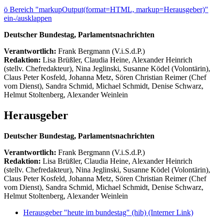
ö
Bereich "markupOutput(format=HTML, markup=Herausgeber)"
ein-/ausklappen
Deutscher Bundestag, Parlamentsnachrichten
Verantwortlich:
Frank Bergmann (V.i.S.d.P.)
Redaktion:
Lisa Brüßler, Claudia Heine, Alexander Heinrich
(stellv. Chefredakteur), Nina Jeglinski,
Susanne Ködel (Volontärin),
Claus Peter Kosfeld, Johanna Metz, Sören Christian Reimer (Chef
vom Dienst), Sandra Schmid, Michael Schmidt, Denise Schwarz,
Helmut Stoltenberg, Alexander Weinlein
Herausgeber
Deutscher Bundestag, Parlamentsnachrichten
Verantwortlich:
Frank Bergmann (V.i.S.d.P.)
Redaktion:
Lisa Brüßler, Claudia Heine, Alexander Heinrich
(stellv. Chefredakteur), Nina Jeglinski,
Susanne Ködel (Volontärin),
Claus Peter Kosfeld, Johanna Metz, Sören Christian Reimer (Chef
vom Dienst), Sandra Schmid, Michael Schmidt, Denise Schwarz,
Helmut Stoltenberg, Alexander Weinlein
Herausgeber "heute im bundestag" (hib)
(Interner Link)