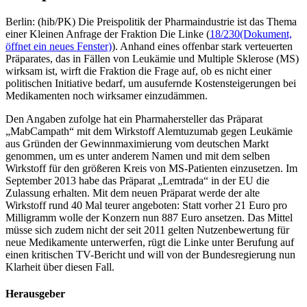
Berlin: (hib/PK) Die Preispolitik der Pharmaindustrie ist das Thema
einer Kleinen Anfrage der Fraktion Die Linke (
18/230
(Dokument,
öffnet ein neues Fenster)
). Anhand eines offenbar stark verteuerten
Präparates, das in Fällen von Leukämie und Multiple Sklerose (MS)
wirksam ist, wirft die Fraktion die Frage auf, ob es nicht einer
politischen Initiative bedarf, um ausufernde Kostensteigerungen bei
Medikamenten noch wirksamer einzudämmen.
Den Angaben zufolge hat ein Pharmahersteller das Präparat
„MabCampath“ mit dem Wirkstoff Alemtuzumab gegen Leukämie
aus Gründen der Gewinnmaximierung vom deutschen Markt
genommen, um es unter anderem Namen und mit dem selben
Wirkstoff für den größeren Kreis von MS-Patienten einzusetzen. Im
September 2013 habe das Präparat „Lemtrada“ in der EU die
Zulassung erhalten. Mit dem neuen Präparat werde der alte
Wirkstoff rund 40 Mal teurer angeboten: Statt vorher 21 Euro pro
Milligramm wolle der Konzern nun 887 Euro ansetzen. Das Mittel
müsse sich zudem nicht der seit 2011 gelten Nutzenbewertung für
neue Medikamente unterwerfen, rügt die Linke unter Berufung auf
einen kritischen TV-Bericht und will von der Bundesregierung nun
Klarheit über diesen Fall.
Herausgeber