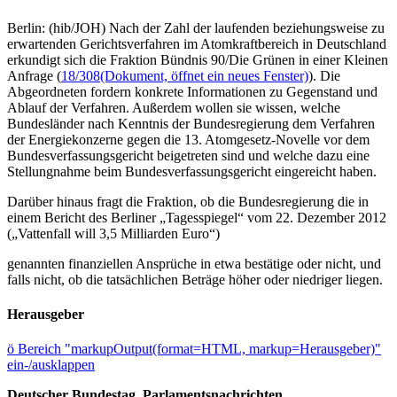
Berlin: (hib/JOH) Nach der Zahl der laufenden beziehungsweise zu
erwartenden Gerichtsverfahren im Atomkraftbereich in Deutschland
erkundigt sich die Fraktion Bündnis 90/Die Grünen in einer Kleinen
Anfrage (
18/308
(Dokument, öffnet ein neues Fenster)
). Die
Abgeordneten fordern konkrete Informationen zu Gegenstand und
Ablauf der Verfahren. Außerdem wollen sie wissen, welche
Bundesländer nach Kenntnis der Bundesregierung dem Verfahren
der Energiekonzerne gegen die 13. Atomgesetz-Novelle vor dem
Bundesverfassungsgericht beigetreten sind und welche dazu eine
Stellungnahme beim Bundesverfassungsgericht eingereicht haben.
Darüber hinaus fragt die Fraktion, ob die Bundesregierung die in
einem Bericht des Berliner „Tagesspiegel“ vom 22. Dezember 2012
(„Vattenfall will 3,5 Milliarden Euro“)
genannten finanziellen Ansprüche in etwa bestätige oder nicht, und
falls nicht, ob die tatsächlichen Beträge höher oder niedriger liegen.
Herausgeber
ö
Bereich "markupOutput(format=HTML, markup=Herausgeber)"
ein-/ausklappen
Deutscher Bundestag, Parlamentsnachrichten