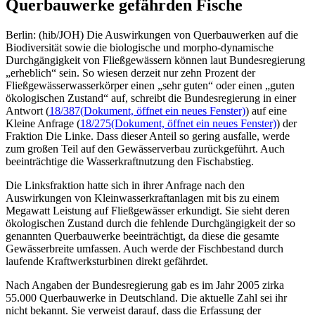
Querbauwerke gefährden Fische
Berlin: (hib/JOH) Die Auswirkungen von Querbauwerken auf die
Biodiversität sowie die biologische und morpho-dynamische
Durchgängigkeit von Fließgewässern können laut Bundesregierung
„erheblich“ sein. So wiesen derzeit nur zehn Prozent der
Fließgewässerwasserkörper einen „sehr guten“ oder einen „guten
ökologischen Zustand“ auf, schreibt die Bundesregierung in einer
Antwort (
18/387
(Dokument, öffnet ein neues Fenster)
) auf eine
Kleine Anfrage (
18/275
(Dokument, öffnet ein neues Fenster)
) der
Fraktion Die Linke. Dass dieser Anteil so gering ausfalle, werde
zum großen Teil auf den Gewässerverbau zurückgeführt. Auch
beeinträchtige die Wasserkraftnutzung den Fischabstieg.
Die Linksfraktion hatte sich in ihrer Anfrage nach den
Auswirkungen von Kleinwasserkraftanlagen mit bis zu einem
Megawatt Leistung auf Fließgewässer erkundigt. Sie sieht deren
ökologischen Zustand durch die fehlende Durchgängigkeit der so
genannten Querbauwerke beeinträchtigt, da diese die gesamte
Gewässerbreite umfassen. Auch werde der Fischbestand durch
laufende Kraftwerksturbinen direkt gefährdet.
Nach Angaben der Bundesregierung gab es im Jahr 2005 zirka
55.000 Querbauwerke in Deutschland. Die aktuelle Zahl sei ihr
nicht bekannt. Sie verweist darauf, dass die Erfassung der