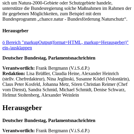
sich um Natura-2000-Gebiete oder Schutzgebiete handele,
unterstütze die Bundesregierung solche Maßnahmen im Rahmen der
ihr gegebenen Möglichkeiten, zum Beispiel mit dem
Bundesprogramm „chance.natur - Bundesförderung Naturschutz“.
Herausgeber
ö
Bereich "markupOutput(format=HTML, markup=Herausgeber)"
ein-/ausklappen
Deutscher Bundestag, Parlamentsnachrichten
Verantwortlich:
Frank Bergmann (V.i.S.d.P.)
Redaktion:
Lisa Brüßler, Claudia Heine, Alexander Heinrich
(stellv. Chefredakteur), Nina Jeglinski,
Susanne Ködel (Volontärin),
Claus Peter Kosfeld, Johanna Metz, Sören Christian Reimer (Chef
vom Dienst), Sandra Schmid, Michael Schmidt, Denise Schwarz,
Helmut Stoltenberg, Alexander Weinlein
Herausgeber
Deutscher Bundestag, Parlamentsnachrichten
Verantwortlich:
Frank Bergmann (V.i.S.d.P.)