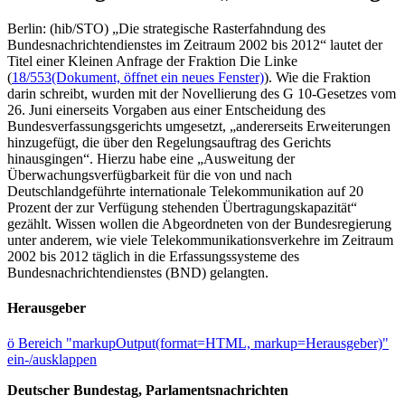
Berlin: (hib/STO) „Die strategische Rasterfahndung des
Bundesnachrichtendienstes im Zeitraum 2002 bis 2012“ lautet der
Titel einer Kleinen Anfrage der Fraktion Die Linke
(
18/553
(Dokument, öffnet ein neues Fenster)
). Wie die Fraktion
darin schreibt, wurden mit der Novellierung des G 10-Gesetzes vom
26. Juni einerseits Vorgaben aus einer Entscheidung des
Bundesverfassungsgerichts umgesetzt, „andererseits Erweiterungen
hinzugefügt, die über den Regelungsauftrag des Gerichts
hinausgingen“. Hierzu habe eine „Ausweitung der
Überwachungsverfügbarkeit für die von und nach
Deutschlandgeführte internationale Telekommunikation auf 20
Prozent der zur Verfügung stehenden Übertragungskapazität“
gezählt. Wissen wollen die Abgeordneten von der Bundesregierung
unter anderem, wie viele Telekommunikationsverkehre im Zeitraum
2002 bis 2012 täglich in die Erfassungssysteme des
Bundesnachrichtendienstes (BND) gelangten.
Herausgeber
ö
Bereich "markupOutput(format=HTML, markup=Herausgeber)"
ein-/ausklappen
Deutscher Bundestag, Parlamentsnachrichten