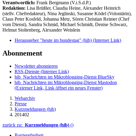
Verantwortlich:
Frank Bergmann (V.i.S.d.P.)
Redaktion:
Lisa Brüßler, Claudia Heine, Alexander Heinrich
(stellv. Chefredakteur), Nina Jeglinski,
Susanne Ködel (Volontärin),
Claus Peter Kosfeld, Johanna Metz, Sören Christian Reimer (Chef
vom Dienst), Sandra Schmid, Michael Schmidt, Denise Schwarz,
Helmut Stoltenberg, Alexander Weinlein
Herausgeber "heute im bundestag" (hib)
(Interner Link)
Abonnement
Newsletter abonnieren
RSS-Dienste
(Interner Link)
hib_Nachrichten im Mikroblogging-Dienst BlueSky
hib_Nachrichten im Mikroblogging-Dienst Mastodon
(Externer Link, Link öffnet ein neues Fenster)
Webarchiv
Presse
Kurzmeldungen (hib)
201402
zurück zu:
Kurzmeldungen (hib)
()
Barrierefreiheit