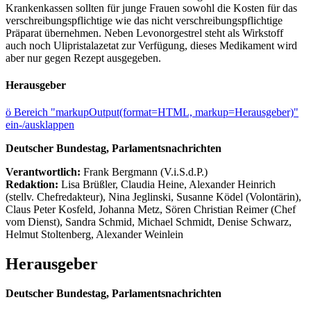
Krankenkassen sollten für junge Frauen sowohl die Kosten für das
verschreibungspflichtige wie das nicht verschreibungspflichtige
Präparat übernehmen. Neben Levonorgestrel steht als Wirkstoff
auch noch Ulipristalazetat zur Verfügung, dieses Medikament wird
aber nur gegen Rezept ausgegeben.
Herausgeber
ö
Bereich "markupOutput(format=HTML, markup=Herausgeber)"
ein-/ausklappen
Deutscher Bundestag, Parlamentsnachrichten
Verantwortlich:
Frank Bergmann (V.i.S.d.P.)
Redaktion:
Lisa Brüßler, Claudia Heine, Alexander Heinrich
(stellv. Chefredakteur), Nina Jeglinski,
Susanne Ködel (Volontärin),
Claus Peter Kosfeld, Johanna Metz, Sören Christian Reimer (Chef
vom Dienst), Sandra Schmid, Michael Schmidt, Denise Schwarz,
Helmut Stoltenberg, Alexander Weinlein
Herausgeber
Deutscher Bundestag, Parlamentsnachrichten