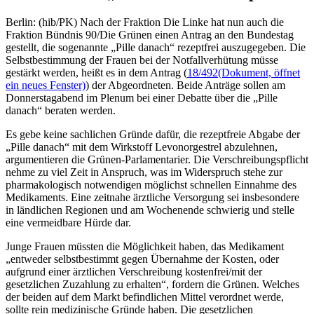
Berlin: (hib/PK) Nach der Fraktion Die Linke hat nun auch die
Fraktion Bündnis 90/Die Grünen einen Antrag an den Bundestag
gestellt, die sogenannte „Pille danach“ rezeptfrei auszugegeben. Die
Selbstbestimmung der Frauen bei der Notfallverhütung müsse
gestärkt werden, heißt es in dem Antrag (
18/492
(Dokument, öffnet
ein neues Fenster)
) der Abgeordneten. Beide Anträge sollen am
Donnerstagabend im Plenum bei einer Debatte über die „Pille
danach“ beraten werden.
Es gebe keine sachlichen Gründe dafür, die rezeptfreie Abgabe der
„Pille danach“ mit dem Wirkstoff Levonorgestrel abzulehnen,
argumentieren die Grünen-Parlamentarier. Die Verschreibungspflicht
nehme zu viel Zeit in Anspruch, was im Widerspruch stehe zur
pharmakologisch notwendigen möglichst schnellen Einnahme des
Medikaments. Eine zeitnahe ärztliche Versorgung sei insbesondere
in ländlichen Regionen und am Wochenende schwierig und stelle
eine vermeidbare Hürde dar.
Junge Frauen müssten die Möglichkeit haben, das Medikament
„entweder selbstbestimmt gegen Übernahme der Kosten, oder
aufgrund einer ärztlichen Verschreibung kostenfrei/mit der
gesetzlichen Zuzahlung zu erhalten“, fordern die Grünen. Welches
der beiden auf dem Markt befindlichen Mittel verordnet werde,
sollte rein medizinische Gründe haben. Die gesetzlichen