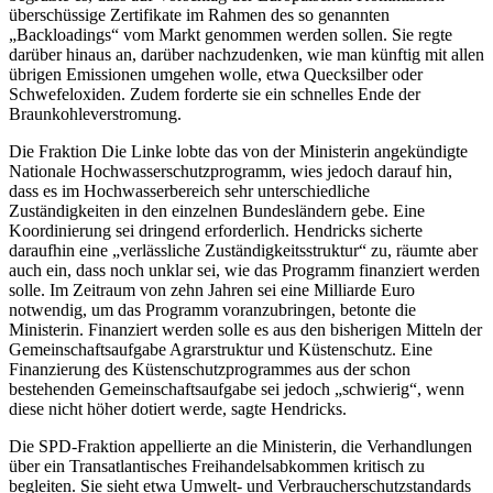
überschüssige Zertifikate im Rahmen des so genannten
„Backloadings“ vom Markt genommen werden sollen. Sie regte
darüber hinaus an, darüber nachzudenken, wie man künftig mit allen
übrigen Emissionen umgehen wolle, etwa Quecksilber oder
Schwefeloxiden. Zudem forderte sie ein schnelles Ende der
Braunkohleverstromung.
Die Fraktion Die Linke lobte das von der Ministerin angekündigte
Nationale Hochwasserschutzprogramm, wies jedoch darauf hin,
dass es im Hochwasserbereich sehr unterschiedliche
Zuständigkeiten in den einzelnen Bundesländern gebe. Eine
Koordinierung sei dringend erforderlich. Hendricks sicherte
daraufhin eine „verlässliche Zuständigkeitsstruktur“ zu, räumte aber
auch ein, dass noch unklar sei, wie das Programm finanziert werden
solle. Im Zeitraum von zehn Jahren sei eine Milliarde Euro
notwendig, um das Programm voranzubringen, betonte die
Ministerin. Finanziert werden solle es aus den bisherigen Mitteln der
Gemeinschaftsaufgabe Agrarstruktur und Küstenschutz. Eine
Finanzierung des Küstenschutzprogrammes aus der schon
bestehenden Gemeinschaftsaufgabe sei jedoch „schwierig“, wenn
diese nicht höher dotiert werde, sagte Hendricks.
Die SPD-Fraktion appellierte an die Ministerin, die Verhandlungen
über ein Transatlantisches Freihandelsabkommen kritisch zu
begleiten. Sie sieht etwa Umwelt- und Verbraucherschutzstandards