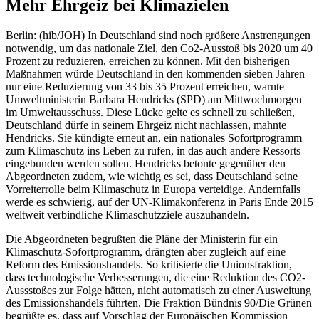
Mehr Ehrgeiz bei Klimazielen
Berlin: (hib/JOH) In Deutschland sind noch größere Anstrengungen
notwendig, um das nationale Ziel, den Co2-Ausstoß bis 2020 um 40
Prozent zu reduzieren, erreichen zu können. Mit den bisherigen
Maßnahmen würde Deutschland in den kommenden sieben Jahren
nur eine Reduzierung von 33 bis 35 Prozent erreichen, warnte
Umweltministerin Barbara Hendricks (SPD) am Mittwochmorgen
im Umweltausschuss. Diese Lücke gelte es schnell zu schließen,
Deutschland dürfe in seinem Ehrgeiz nicht nachlassen, mahnte
Hendricks. Sie kündigte erneut an, ein nationales Sofortprogramm
zum Klimaschutz ins Leben zu rufen, in das auch andere Ressorts
eingebunden werden sollen. Hendricks betonte gegenüber den
Abgeordneten zudem, wie wichtig es sei, dass Deutschland seine
Vorreiterrolle beim Klimaschutz in Europa verteidige. Andernfalls
werde es schwierig, auf der UN-Klimakonferenz in Paris Ende 2015
weltweit verbindliche Klimaschutzziele auszuhandeln.
Die Abgeordneten begrüßten die Pläne der Ministerin für ein
Klimaschutz-Sofortprogramm, drängten aber zugleich auf eine
Reform des Emissionshandels. So kritisierte die Unionsfraktion,
dass technologische Verbesserungen, die eine Reduktion des CO2-
Aussstoßes zur Folge hätten, nicht automatisch zu einer Ausweitung
des Emissionshandels führten. Die Fraktion Bündnis 90/Die Grünen
begrüßte es, dass auf Vorschlag der Europäischen Kommission