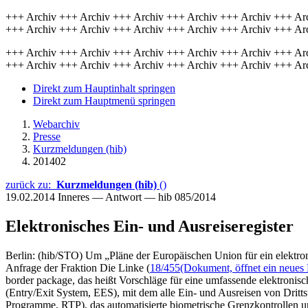
+++ Archiv +++ Archiv +++ Archiv +++ Archiv +++ Archiv +++ Ar
+++ Archiv +++ Archiv +++ Archiv +++ Archiv +++ Archiv +++ Ar
+++ Archiv +++ Archiv +++ Archiv +++ Archiv +++ Archiv +++ Ar
+++ Archiv +++ Archiv +++ Archiv +++ Archiv +++ Archiv +++ Ar
Direkt zum Hauptinhalt springen
Direkt zum Hauptmenü springen
Webarchiv
Presse
Kurzmeldungen (hib)
201402
zurück zu:
Kurzmeldungen (hib)
()
19.02.2014
Inneres — Antwort — hib 085/2014
Elektronisches Ein- und Ausreiseregister
Berlin: (hib/STO) Um „Pläne der Europäischen Union für ein elektron
Anfrage der Fraktion Die Linke (
18/455
(Dokument, öffnet ein neues 
border package, das heißt Vorschläge für eine umfassende elektronis
(Entry/Exit System, EES), mit dem alle Ein- und Ausreisen von Dritts
Programme, RTP), das automatisierte biometrische Grenzkontrollen und