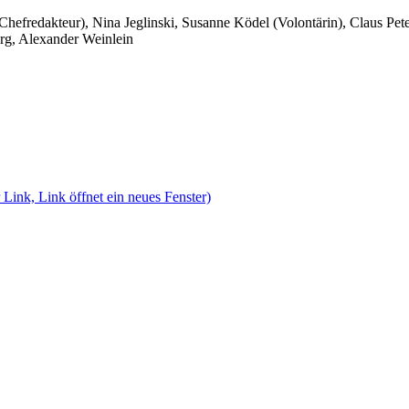
 Chefredakteur), Nina Jeglinski,
Susanne Ködel (Volontärin),
Claus Pet
rg, Alexander Weinlein
 Link, Link öffnet ein neues Fenster)