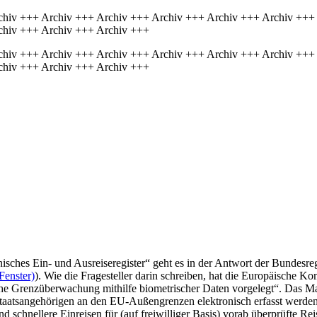
chiv +++ Archiv +++ Archiv +++ Archiv +++ Archiv +++ Archiv +++
chiv +++ Archiv +++ Archiv +++
chiv +++ Archiv +++ Archiv +++ Archiv +++ Archiv +++ Archiv +++
chiv +++ Archiv +++ Archiv +++
isches Ein- und Ausreiseregister“ geht es in der Antwort der Bundesre
Fenster)
). Wie die Fragesteller darin schreiben, hat die Europäische 
che Grenzüberwachung mithilfe biometrischer Daten vorgelegt“. Das Ma
taatsangehörigen an den EU-Außengrenzen elektronisch erfasst werden s
 schnellere Einreisen für (auf freiwilliger Basis) vorab überprüfte Re