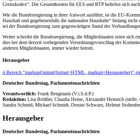
Grenzkodex“. Die Gesamtkosten für EES und RTP beliefen sich nach 
Wie die Bundesregierung in ihrer Antwort ausführt, ist die EU-Kommis
Haushalt und gegebenenfalls die nationalen Haushalte“ bislang nic
sei der Bundesregierung zum gegenwärtigen Stand der Verhandlungen 
Weiter schreibt die Bundesregierung, die Mitgliedstaaten seien sich 
dies bei dem derzeit vorliegenden Verordnungsvorschlag der Kommis
anderen Mitgliedstaaten, immer wieder betont.
Herausgeber
ö
Bereich "markupOutput(format=HTML, markup=Herausgeber)" ein
Deutscher Bundestag, Parlamentsnachrichten
Verantwortlich:
Frank Bergmann (V.i.S.d.P.)
Redaktion:
Lisa Brüßler, Claudia Heine, Alexander Heinrich (stellv.
Sandra Schmid, Michael Schmidt, Denise Schwarz, Helmut Stoltenbe
Herausgeber
Deutscher Bundestag, Parlamentsnachrichten