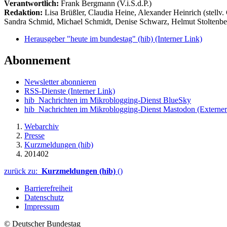
Verantwortlich:
Frank Bergmann (V.i.S.d.P.)
Redaktion:
Lisa Brüßler, Claudia Heine, Alexander Heinrich (stellv.
Sandra Schmid, Michael Schmidt, Denise Schwarz, Helmut Stoltenbe
Herausgeber "heute im bundestag" (hib)
(Interner Link)
Abonnement
Newsletter abonnieren
RSS-Dienste
(Interner Link)
hib_Nachrichten im Mikroblogging-Dienst BlueSky
hib_Nachrichten im Mikroblogging-Dienst Mastodon
(Externer
Webarchiv
Presse
Kurzmeldungen (hib)
201402
zurück zu:
Kurzmeldungen (hib)
()
Barrierefreiheit
Datenschutz
Impressum
© Deutscher Bundestag