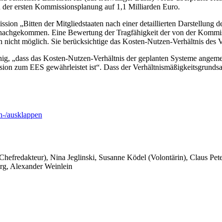
der ersten Kommissionsplanung auf 1,1 Milliarden Euro.
sion „Bitten der Mitgliedstaaten nach einer detaillierten Darstellung 
ht nachgekommen. Eine Bewertung der Tragfähigkeit der von der Komm
nicht möglich. Sie berücksichtige das Kosten-Nutzen-Verhältnis des 
einig, „dass das Kosten-Nutzen-Verhältnis der geplanten Systeme angeme
sion zum EES gewährleistet ist“. Dass der Verhältnismäßigkeitsgrund
-/ausklappen
 Chefredakteur), Nina Jeglinski,
Susanne Ködel (Volontärin),
Claus Pet
rg, Alexander Weinlein