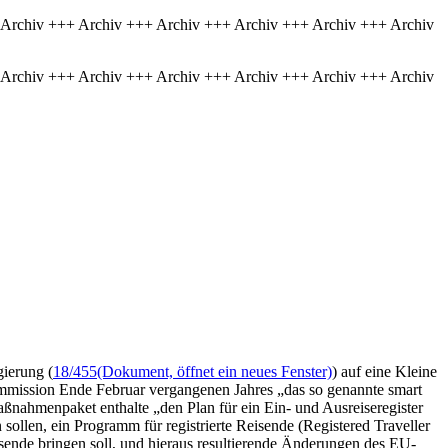
 Archiv +++ Archiv +++ Archiv +++ Archiv +++ Archiv +++ Archiv
 Archiv +++ Archiv +++ Archiv +++ Archiv +++ Archiv +++ Archiv
gierung (
18/455
(Dokument, öffnet ein neues Fenster)
) auf eine Kleine
Kommission Ende Februar vergangenen Jahres „das so genannte smart
ßnahmenpaket enthalte „den Plan für ein Ein- und Ausreiseregister
ollen, ein Programm für registrierte Reisende (Registered Traveller
isende bringen soll, und hieraus resultierende Änderungen des EU-