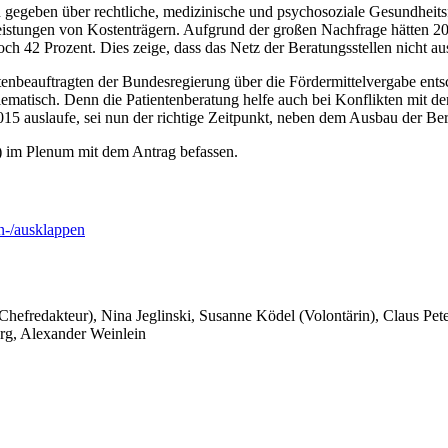
n gegeben über rechtliche, medizinische und psychosoziale Gesundhe
eistungen von Kostenträgern. Aufgrund der großen Nachfrage hätten 2
och 42 Prozent. Dies zeige, dass das Netz der Beratungsstellen nicht au
auftragten der Bundesregierung über die Fördermittelvergabe entsche
ematisch. Denn die Patientenberatung helfe auch bei Konflikten mit de
015 auslaufe, sei nun der richtige Zeitpunkt, neben dem Ausbau der 
) im Plenum mit dem Antrag befassen.
-/ausklappen
 Chefredakteur), Nina Jeglinski,
Susanne Ködel (Volontärin),
Claus Pet
rg, Alexander Weinlein