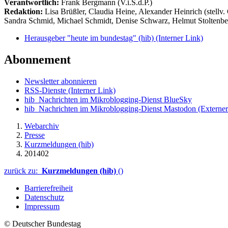
Verantwortlich:
Frank Bergmann (V.i.S.d.P.)
Redaktion:
Lisa Brüßler, Claudia Heine, Alexander Heinrich (stellv.
Sandra Schmid, Michael Schmidt, Denise Schwarz, Helmut Stoltenbe
Herausgeber "heute im bundestag" (hib)
(Interner Link)
Abonnement
Newsletter abonnieren
RSS-Dienste
(Interner Link)
hib_Nachrichten im Mikroblogging-Dienst BlueSky
hib_Nachrichten im Mikroblogging-Dienst Mastodon
(Externer
Webarchiv
Presse
Kurzmeldungen (hib)
201402
zurück zu:
Kurzmeldungen (hib)
()
Barrierefreiheit
Datenschutz
Impressum
© Deutscher Bundestag