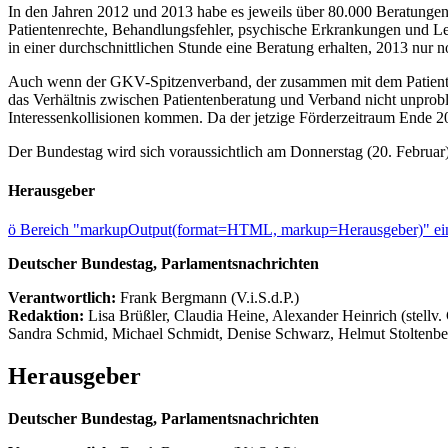
In den Jahren 2012 und 2013 habe es jeweils über 80.000 Beratunge
Patientenrechte, Behandlungsfehler, psychische Erkrankungen und L
in einer durchschnittlichen Stunde eine Beratung erhalten, 2013 nur n
Auch wenn der GKV-Spitzenverband, der zusammen mit dem Patientenbe
das Verhältnis zwischen Patientenberatung und Verband nicht unprobl
Interessenkollisionen kommen. Da der jetzige Förderzeitraum Ende 2
Der Bundestag wird sich voraussichtlich am Donnerstag (20. Februar
Herausgeber
ö
Bereich "markupOutput(format=HTML, markup=Herausgeber)" ein
Deutscher Bundestag, Parlamentsnachrichten
Verantwortlich:
Frank Bergmann (V.i.S.d.P.)
Redaktion:
Lisa Brüßler, Claudia Heine, Alexander Heinrich (stellv.
Sandra Schmid, Michael Schmidt, Denise Schwarz, Helmut Stoltenbe
Herausgeber
Deutscher Bundestag, Parlamentsnachrichten