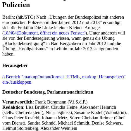
Polizeien
Berlin: (hib/STO) Nach „Übungen der Bundespolizei mit anderen
europäischen Polizeien in den Jahren 2012 und 2013“ erkundigt
sich die Fraktion Die Linke in einer Kleinen Anfrage
(
18/404
(Dokument, öffnet ein neues Fenster)
). Unter anderem will
sie von der Bundesregierung wissen, wann genau die Übung
„Blockadebeseitigung“ in Bad Bergzabern im Jahr 2012 und die
Übung „Hooliganismus“ in Lehnin im Jahr 2013 stattgefunden
haben.
Herausgeber
ö
Bereich "markupOutput(format=HTML, markup=Herausgeber)"
ein-/ausklappen
Deutscher Bundestag, Parlamentsnachrichten
Verantwortlich:
Frank Bergmann (V.i.S.d.P.)
Redaktion:
Lisa Brüßler, Claudia Heine, Alexander Heinrich
(stellv. Chefredakteur), Nina Jeglinski,
Susanne Ködel (Volontärin),
Claus Peter Kosfeld, Johanna Metz, Sören Christian Reimer (Chef
vom Dienst), Sandra Schmid, Michael Schmidt, Denise Schwarz,
Helmut Stoltenberg, Alexander Weinlein