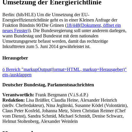
Umsetzung der Energierichtlinie
Berlin: (hib/HLE) Um die Umsetzung der EU-
Energieeffizienzrichtlinie geht es in einer Kleinen Anfrage der
Fraktion Bündnis 90/Die Grünen (
18/448
(Dokument, öffnet ein
neues Fenster)
). Die Bundesregierung soll unter anderem darlegen,
wann Bundestag und Bundesrat mit dem nationalen
Umsetzungsgesetz befasst werden, damit das rechtzeitige
Inkrafttreten zum 5. Juni 2014 gewährleistet ist.
Herausgeber
ö
Bereich "markupOutput(format=HTML, markup=Herausgeber)"
ein-/ausklappen
Deutscher Bundestag, Parlamentsnachrichten
Verantwortlich:
Frank Bergmann (V.i.S.d.P.)
Redaktion:
Lisa Brüßler, Claudia Heine, Alexander Heinrich
(stellv. Chefredakteur), Nina Jeglinski,
Susanne Ködel (Volontärin),
Claus Peter Kosfeld, Johanna Metz, Sören Christian Reimer (Chef
vom Dienst), Sandra Schmid, Michael Schmidt, Denise Schwarz,
Helmut Stoltenberg, Alexander Weinlein