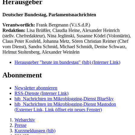
Herausgeber
Deutscher Bundestag, Parlamentsnachrichten
Verantwortlich:
Frank Bergmann (V.i.S.d.P.)
Redaktion:
Lisa Brüßler, Claudia Heine, Alexander Heinrich
(stellv. Chefredakteur), Nina Jeglinski,
Susanne Ködel (Volontärin),
Claus Peter Kosfeld, Johanna Metz, Sören Christian Reimer (Chef
vom Dienst), Sandra Schmid, Michael Schmidt, Denise Schwarz,
Helmut Stoltenberg, Alexander Weinlein
Herausgeber "heute im bundestag" (hib)
(Interner Link)
Abonnement
Newsletter abonnieren
RSS-Dienste
(Interner Link)
hib_Nachrichten im Mikroblogging-Dienst BlueSky
hib_Nachrichten im Mikroblogging-Dienst Mastodon
(Externer Link, Link öffnet ein neues Fenster)
Webarchiv
Presse
Kurzmeldungen (hib)