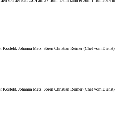
den soll der Etat 2014 am 27. Juni. Dann kann er zum 1. Juli 2014 in
er Kosfeld, Johanna Metz, Sören Christian Reimer (Chef vom Dienst),
er Kosfeld, Johanna Metz, Sören Christian Reimer (Chef vom Dienst),