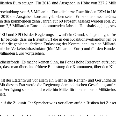
lliarden Euro steigen. Für 2018 sind Ausgaben in Höhe von 327,2 Milli
verschuldung von 6,5 Milliarden Euro die letzte Rate für den ESM in Hö
t 2010 die Ausgaben konstant geblieben seien. Er betonte, dass die Ge
nd in den kommenden zehn Jahren auf 60 Prozent gesenkt werden soll. 
 um 2,5 Milliarden Euro im kommenden Jahr ein Haushaltsbegleitgeset
SU und SPD ist der Regierungsentwurf ein Grund, sich „richtig zu freu
 Er betonte, dass im Etatentwurf die in den Koalitionsverhandlungen b
e für die geplante jährliche Entlastung der Kommunen um eine Milliard
entliche Verkehrsinfrastruktur (fünf Milliarden Euro) und für den Bun
illiarden Euro vorgesehen.
dheitsfonds: Es mache keinen Sinn, im Fonds hohe Reserven aufzubaue
, dass man über eine frühere Entlastung der Kommunen, über den Klima
st der Etatentwurf vor allem ein Griff in die Renten- und Gesundheits
 Mit diesem Etat werde die Regierung dem politischen Gestaltungsauftrag n
 Verfügung ständen und weiterhin Mittel für internationale Militärei
ert.
uf die Zukunft. Ihr Sprecher wies vor allem auf die Risiken bei Zinse