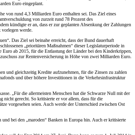
arden Euro eingeplant.
he von rund 4,3 Milliarden Euro enthalten sei. Das Ziel eines
samtverschuldung von zurzeit rund 78 Prozent des
Zudem kündigte er an, dass er zur geplanten Absenkung der Zahlungen
z vorlegen werde.
en“. Das Ziel sei beinahe erreicht, dass der Bund dauerhaft
eschlossenen „prioritären Maßnahmen“ dieser Legislaturperiode in
e Euro ab 2015, für die Entlastung der Länder bei den Kinderkrippen,
deszuschuss zur Rentenversicherung in Höhe von zwei Milliarden Euro.
n und gleichzeitig Kredite aufzunehmen, für die Zinsen zu zahlen
fonds und über höhere Investitionen in die Verkehrsinfrastruktur
kasse. „Für die allermeisten Menschen hat die Schwarze Null mit der
icht gerecht. So kritisierte er vor allem, dass für die
nsätze vorgesehen seien. Auch werde der Unterschied zwischen Ost
n und bei den „maroden“ Banken in Europa hin. Auch er kritisierte