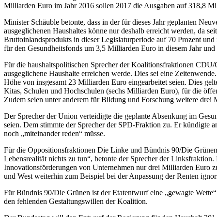
Milliarden Euro im Jahr 2016 sollen 2017 die Ausgaben auf 318,8 Mi
Minister Schäuble betonte, dass in der für dieses Jahr geplanten Neu
ausgeglichenen Haushaltes könne nur deshalb erreicht werden, da sei
Bruttoinlandsprodukts in dieser Legislaturperiode auf 70 Prozent u
für den Gesundheitsfonds um 3,5 Milliarden Euro in diesem Jahr und
Für die haushaltspolitischen Sprecher der Koalitionsfraktionen CDU/C
ausgeglichene Haushalte erreichen werde. Dies sei eine Zeitenwende.
Höhe von insgesamt 23 Milliarden Euro eingearbeitet seien. Dies gelt
Kitas, Schulen und Hochschulen (sechs Milliarden Euro), für die öff
Zudem seien unter anderem für Bildung und Forschung weitere drei M
Der Sprecher der Union verteidigte die geplante Absenkung im Gesun
seien. Dem stimmte der Sprecher der SPD-Fraktion zu. Er kündigte an
noch „miteinander reden“ müsse.
Für die Oppositionsfraktionen Die Linke und Bündnis 90/Die Grünen i
Lebensrealität nichts zu tun“, betonte der Sprecher der Linksfraktion.
Innovationsförderungen von Unternehmen nur drei Milliarden Euro zur
und West weiterhin zum Beispiel bei der Anpassung der Renten ignori
Für Bündnis 90/Die Grünen ist der Etatentwurf eine „gewagte Wette“ a
den fehlenden Gestaltungswillen der Koalition.