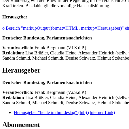
Der Bundestag will den Entwurf der Regierung für den Haushalt 2014 
Kraft treten. Bis dahin gilt die vorläufige Haushaltsführung.
Herausgeber
ö
Bereich "markupOutput(format=HTML, markup=Herausgeber)" ein
Deutscher Bundestag, Parlamentsnachrichten
Verantwortlich:
Frank Bergmann (V.i.S.d.P.)
Redaktion:
Lisa Brüßler, Claudia Heine, Alexander Heinrich (stellv.
Sandra Schmid, Michael Schmidt, Denise Schwarz, Helmut Stoltenbe
Herausgeber
Deutscher Bundestag, Parlamentsnachrichten
Verantwortlich:
Frank Bergmann (V.i.S.d.P.)
Redaktion:
Lisa Brüßler, Claudia Heine, Alexander Heinrich (stellv.
Sandra Schmid, Michael Schmidt, Denise Schwarz, Helmut Stoltenbe
Herausgeber "heute im bundestag" (hib)
(Interner Link)
Abonnement