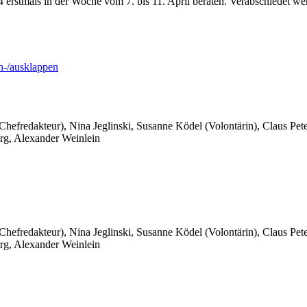
erstmals in der Woche vom 7. bis 11. April beraten. Verabschiedet wer
-/ausklappen
 Chefredakteur), Nina Jeglinski,
Susanne Ködel (Volontärin),
Claus Pet
rg, Alexander Weinlein
 Chefredakteur), Nina Jeglinski,
Susanne Ködel (Volontärin),
Claus Pet
rg, Alexander Weinlein