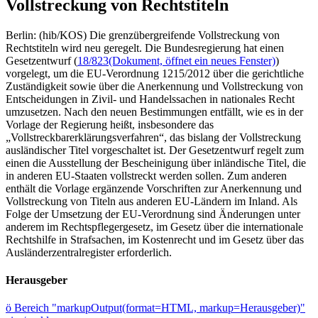
Vollstreckung von Rechtstiteln
Berlin: (hib/KOS) Die grenzübergreifende Vollstreckung von
Rechtstiteln wird neu geregelt. Die Bundesregierung hat einen
Gesetzentwurf (
18/823
(Dokument, öffnet ein neues Fenster)
)
vorgelegt, um die EU-Verordnung 1215/2012 über die gerichtliche
Zuständigkeit sowie über die Anerkennung und Vollstreckung von
Entscheidungen in Zivil- und Handelssachen in nationales Recht
umzusetzen. Nach den neuen Bestimmungen entfällt, wie es in der
Vorlage der Regierung heißt, insbesondere das
„Vollstreckbarerklärungsverfahren“, das bislang der Vollstreckung
ausländischer Titel vorgeschaltet ist. Der Gesetzentwurf regelt zum
einen die Ausstellung der Bescheinigung über inländische Titel, die
in anderen EU-Staaten vollstreckt werden sollen. Zum anderen
enthält die Vorlage ergänzende Vorschriften zur Anerkennung und
Vollstreckung von Titeln aus anderen EU-Ländern im Inland. Als
Folge der Umsetzung der EU-Verordnung sind Änderungen unter
anderem im Rechtspflegergesetz, im Gesetz über die internationale
Rechtshilfe in Strafsachen, im Kostenrecht und im Gesetz über das
Ausländerzentralregister erforderlich.
Herausgeber
ö
Bereich "markupOutput(format=HTML, markup=Herausgeber)"