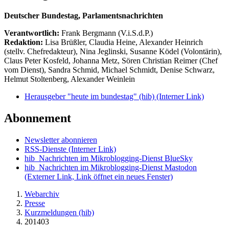
Deutscher Bundestag, Parlamentsnachrichten
Verantwortlich:
Frank Bergmann (V.i.S.d.P.)
Redaktion:
Lisa Brüßler, Claudia Heine, Alexander Heinrich
(stellv. Chefredakteur), Nina Jeglinski,
Susanne Ködel (Volontärin),
Claus Peter Kosfeld, Johanna Metz, Sören Christian Reimer (Chef
vom Dienst), Sandra Schmid, Michael Schmidt, Denise Schwarz,
Helmut Stoltenberg, Alexander Weinlein
Herausgeber "heute im bundestag" (hib)
(Interner Link)
Abonnement
Newsletter abonnieren
RSS-Dienste
(Interner Link)
hib_Nachrichten im Mikroblogging-Dienst BlueSky
hib_Nachrichten im Mikroblogging-Dienst Mastodon
(Externer Link, Link öffnet ein neues Fenster)
Webarchiv
Presse
Kurzmeldungen (hib)
201403