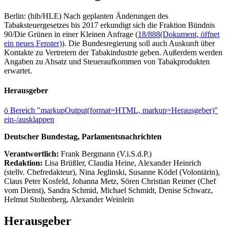
Berlin: (hib/HLE) Nach geplanten Änderungen des
Tabaksteuergesetzes bis 2017 erkundigt sich die Fraktion Bündnis
90/Die Grünen in einer Kleinen Anfrage (
18/888
(Dokument, öffnet
ein neues Fenster)
). Die Bundesregierung soll auch Auskunft über
Kontakte zu Vertretern der Tabakindustrie geben. Außerdem werden
Angaben zu Absatz und Steueraufkommen von Tabakprodukten
erwartet.
Herausgeber
ö
Bereich "markupOutput(format=HTML, markup=Herausgeber)"
ein-/ausklappen
Deutscher Bundestag, Parlamentsnachrichten
Verantwortlich:
Frank Bergmann (V.i.S.d.P.)
Redaktion:
Lisa Brüßler, Claudia Heine, Alexander Heinrich
(stellv. Chefredakteur), Nina Jeglinski,
Susanne Ködel (Volontärin),
Claus Peter Kosfeld, Johanna Metz, Sören Christian Reimer (Chef
vom Dienst), Sandra Schmid, Michael Schmidt, Denise Schwarz,
Helmut Stoltenberg, Alexander Weinlein
Herausgeber