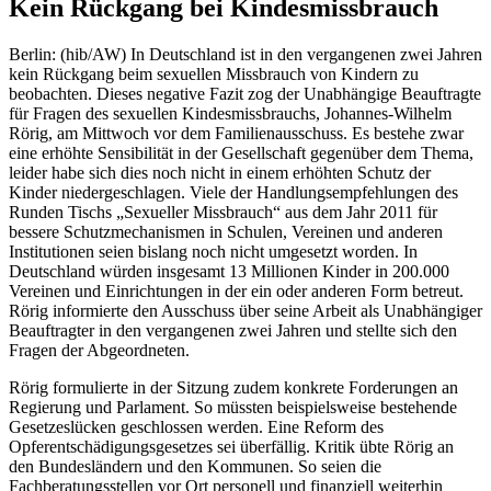
Kein Rückgang bei Kindesmissbrauch
Berlin: (hib/AW) In Deutschland ist in den vergangenen zwei Jahren
kein Rückgang beim sexuellen Missbrauch von Kindern zu
beobachten. Dieses negative Fazit zog der Unabhängige Beauftragte
für Fragen des sexuellen Kindesmissbrauchs, Johannes-Wilhelm
Rörig, am Mittwoch vor dem Familienausschuss. Es bestehe zwar
eine erhöhte Sensibilität in der Gesellschaft gegenüber dem Thema,
leider habe sich dies noch nicht in einem erhöhten Schutz der
Kinder niedergeschlagen. Viele der Handlungsempfehlungen des
Runden Tischs „Sexueller Missbrauch“ aus dem Jahr 2011 für
bessere Schutzmechanismen in Schulen, Vereinen und anderen
Institutionen seien bislang noch nicht umgesetzt worden. In
Deutschland würden insgesamt 13 Millionen Kinder in 200.000
Vereinen und Einrichtungen in der ein oder anderen Form betreut.
Rörig informierte den Ausschuss über seine Arbeit als Unabhängiger
Beauftragter in den vergangenen zwei Jahren und stellte sich den
Fragen der Abgeordneten.
Rörig formulierte in der Sitzung zudem konkrete Forderungen an
Regierung und Parlament. So müssten beispielsweise bestehende
Gesetzeslücken geschlossen werden. Eine Reform des
Opferentschädigungsgesetzes sei überfällig. Kritik übte Rörig an
den Bundesländern und den Kommunen. So seien die
Fachberatungsstellen vor Ort personell und finanziell weiterhin