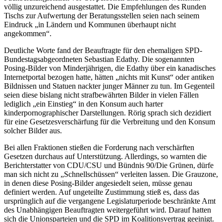
völlig unzureichend ausgestattet. Die Empfehlungen des Runden
Tischs zur Aufwertung der Beratungsstellen seien nach seinem
Eindruck „in Ländern und Kommunen überhaupt nicht
angekommen“.
Deutliche Worte fand der Beauftragte für den ehemaligen SPD-
Bundestagsabgeordneten Sebastian Edathy. Die sogenannten
Posing-Bilder von Minderjährigen, die Edathy über ein kanadisches
Internetportal bezogen hatte, hätten „nichts mit Kunst“ oder antiken
Bildnissen und Statuen nackter junger Männer zu tun. Im Gegenteil
seien diese bislang nicht strafbewährten Bilder in vielen Fällen
lediglich „ein Einstieg“ in den Konsum auch harter
kinderpornographischer Darstellungen. Rörig sprach sich dezidiert
für eine Gesetzesverschärfung für die Verbreitung und den Konsum
solcher Bilder aus.
Bei allen Fraktionen stießen die Forderung nach verschärften
Gesetzen durchaus auf Unterstützung. Allerdings, so warnten die
Berichterstatter von CDU/CSU und Bündnis 90/Die Grünen, dürfe
man sich nicht zu „Schnellschüssen“ verleiten lassen. Die Grauzone,
in denen diese Posing-Bilder angesiedelt seien, müsse genau
definiert werden. Auf ungeteilte Zustimmung stieß es, dass das
ursprünglich auf die vergangene Legislaturperiode beschränkte Amt
des Unabhängigen Beauftragten weitergeführt wird. Darauf hatten
sich die Unionsparteien und die SPD im Koalitionsvertrag geeinigt.