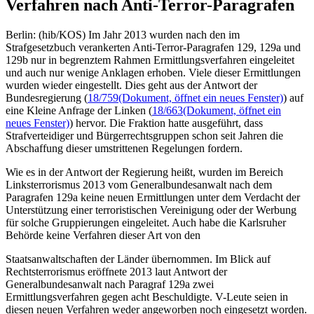
Verfahren nach Anti-Terror-Paragrafen
Berlin: (hib/KOS) Im Jahr 2013 wurden nach den im
Strafgesetzbuch verankerten Anti-Terror-Paragrafen 129, 129a und
129b nur in begrenztem Rahmen Ermittlungsverfahren eingeleitet
und auch nur wenige Anklagen erhoben. Viele dieser Ermittlungen
wurden wieder eingestellt. Dies geht aus der Antwort der
Bundesregierung (
18/759
(Dokument, öffnet ein neues Fenster)
) auf
eine Kleine Anfrage der Linken (
18/663
(Dokument, öffnet ein
neues Fenster)
) hervor. Die Fraktion hatte ausgeführt, dass
Strafverteidiger und Bürgerrechtsgruppen schon seit Jahren die
Abschaffung dieser umstrittenen Regelungen fordern.
Wie es in der Antwort der Regierung heißt, wurden im Bereich
Linksterrorismus 2013 vom Generalbundesanwalt nach dem
Paragrafen 129a keine neuen Ermittlungen unter dem Verdacht der
Unterstützung einer terroristischen Vereinigung oder der Werbung
für solche Gruppierungen eingeleitet. Auch habe die Karlsruher
Behörde keine Verfahren dieser Art von den
Staatsanwaltschaften der Länder übernommen. Im Blick auf
Rechtsterrorismus eröffnete 2013 laut Antwort der
Generalbundesanwalt nach Paragraf 129a zwei
Ermittlungsverfahren gegen acht Beschuldigte. V-Leute seien in
diesen neuen Verfahren weder angeworben noch eingesetzt worden.