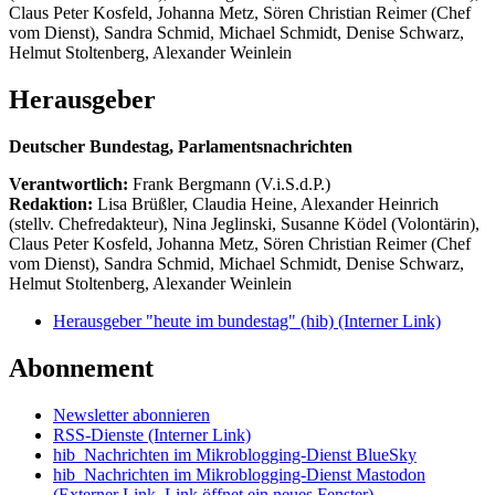
Claus Peter Kosfeld, Johanna Metz, Sören Christian Reimer (Chef
vom Dienst), Sandra Schmid, Michael Schmidt, Denise Schwarz,
Helmut Stoltenberg, Alexander Weinlein
Herausgeber
Deutscher Bundestag, Parlamentsnachrichten
Verantwortlich:
Frank Bergmann (V.i.S.d.P.)
Redaktion:
Lisa Brüßler, Claudia Heine, Alexander Heinrich
(stellv. Chefredakteur), Nina Jeglinski,
Susanne Ködel (Volontärin),
Claus Peter Kosfeld, Johanna Metz, Sören Christian Reimer (Chef
vom Dienst), Sandra Schmid, Michael Schmidt, Denise Schwarz,
Helmut Stoltenberg, Alexander Weinlein
Herausgeber "heute im bundestag" (hib)
(Interner Link)
Abonnement
Newsletter abonnieren
RSS-Dienste
(Interner Link)
hib_Nachrichten im Mikroblogging-Dienst BlueSky
hib_Nachrichten im Mikroblogging-Dienst Mastodon
(Externer Link, Link öffnet ein neues Fenster)