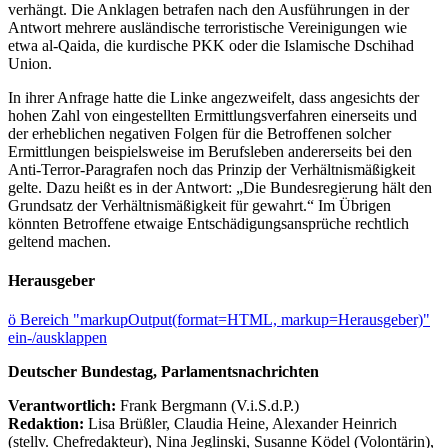
verhängt. Die Anklagen betrafen nach den Ausführungen in der
Antwort mehrere ausländische terroristische Vereinigungen wie
etwa al-Qaida, die kurdische PKK oder die Islamische Dschihad
Union.
In ihrer Anfrage hatte die Linke angezweifelt, dass angesichts der
hohen Zahl von eingestellten Ermittlungsverfahren einerseits und
der erheblichen negativen Folgen für die Betroffenen solcher
Ermittlungen beispielsweise im Berufsleben andererseits bei den
Anti-Terror-Paragrafen noch das Prinzip der Verhältnismäßigkeit
gelte. Dazu heißt es in der Antwort: „Die Bundesregierung hält den
Grundsatz der Verhältnismäßigkeit für gewahrt.“ Im Übrigen
könnten Betroffene etwaige Entschädigungsansprüche rechtlich
geltend machen.
Herausgeber
ö
Bereich "markupOutput(format=HTML, markup=Herausgeber)"
ein-/ausklappen
Deutscher Bundestag, Parlamentsnachrichten
Verantwortlich:
Frank Bergmann (V.i.S.d.P.)
Redaktion:
Lisa Brüßler, Claudia Heine, Alexander Heinrich
(stellv. Chefredakteur), Nina Jeglinski,
Susanne Ködel (Volontärin),