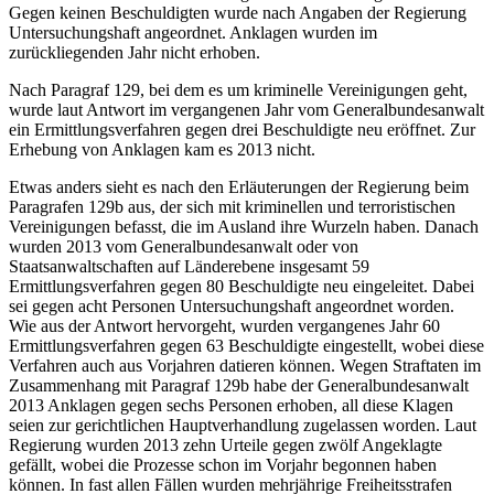
Gegen keinen Beschuldigten wurde nach Angaben der Regierung
Untersuchungshaft angeordnet. Anklagen wurden im
zurückliegenden Jahr nicht erhoben.
Nach Paragraf 129, bei dem es um kriminelle Vereinigungen geht,
wurde laut Antwort im vergangenen Jahr vom Generalbundesanwalt
ein Ermittlungsverfahren gegen drei Beschuldigte neu eröffnet. Zur
Erhebung von Anklagen kam es 2013 nicht.
Etwas anders sieht es nach den Erläuterungen der Regierung beim
Paragrafen 129b aus, der sich mit kriminellen und terroristischen
Vereinigungen befasst, die im Ausland ihre Wurzeln haben. Danach
wurden 2013 vom Generalbundesanwalt oder von
Staatsanwaltschaften auf Länderebene insgesamt 59
Ermittlungsverfahren gegen 80 Beschuldigte neu eingeleitet. Dabei
sei gegen acht Personen Untersuchungshaft angeordnet worden.
Wie aus der Antwort hervorgeht, wurden vergangenes Jahr 60
Ermittlungsverfahren gegen 63 Beschuldigte eingestellt, wobei diese
Verfahren auch aus Vorjahren datieren können. Wegen Straftaten im
Zusammenhang mit Paragraf 129b habe der Generalbundesanwalt
2013 Anklagen gegen sechs Personen erhoben, all diese Klagen
seien zur gerichtlichen Hauptverhandlung zugelassen worden. Laut
Regierung wurden 2013 zehn Urteile gegen zwölf Angeklagte
gefällt, wobei die Prozesse schon im Vorjahr begonnen haben
können. In fast allen Fällen wurden mehrjährige Freiheitsstrafen