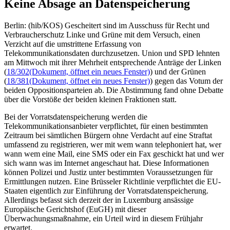
Keine Absage an Datenspeicherung
Berlin: (hib/KOS) Gescheitert sind im Ausschuss für Recht und
Verbraucherschutz Linke und Grüne mit dem Versuch, einen
Verzicht auf die umstrittene Erfassung von
Telekommunikationsdaten durchzusetzen. Union und SPD lehnten
am Mittwoch mit ihrer Mehrheit entsprechende Anträge der Linken
(
18/302
(Dokument, öffnet ein neues Fenster)
) und der Grünen
(
18/381
(Dokument, öffnet ein neues Fenster)
) gegen das Votum der
beiden Oppositionsparteien ab. Die Abstimmung fand ohne Debatte
über die Vorstöße der beiden kleinen Fraktionen statt.
Bei der Vorratsdatenspeicherung werden die
Telekommunikationsanbieter verpflichtet, für einen bestimmten
Zeitraum bei sämtlichen Bürgern ohne Verdacht auf eine Straftat
umfassend zu registrieren, wer mit wem wann telephoniert hat, wer
wann wem eine Mail, eine SMS oder ein Fax geschickt hat und wer
sich wann was im Internet angeschaut hat. Diese Informationen
können Polizei und Justiz unter bestimmten Voraussetzungen für
Ermittlungen nutzen. Eine Brüsseler Richtlinie verpflichtet die EU-
Staaten eigentlich zur Einführung der Vorratsdatenspeicherung.
Allerdings befasst sich derzeit der in Luxemburg ansässige
Europäische Gerichtshof (EuGH) mit dieser
Überwachungsmaßnahme, ein Urteil wird in diesem Frühjahr
erwartet.