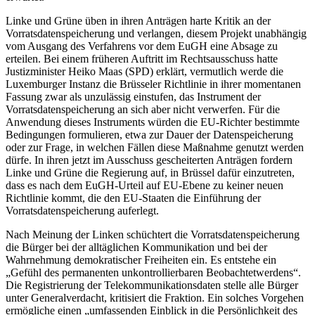
Linke und Grüne üben in ihren Anträgen harte Kritik an der
Vorratsdatenspeicherung und verlangen, diesem Projekt unabhängig
vom Ausgang des Verfahrens vor dem EuGH eine Absage zu
erteilen. Bei einem früheren Auftritt im Rechtsausschuss hatte
Justizminister Heiko Maas (SPD) erklärt, vermutlich werde die
Luxemburger Instanz die Brüsseler Richtlinie in ihrer momentanen
Fassung zwar als unzulässig einstufen, das Instrument der
Vorratsdatenspeicherung an sich aber nicht verwerfen. Für die
Anwendung dieses Instruments würden die EU-Richter bestimmte
Bedingungen formulieren, etwa zur Dauer der Datenspeicherung
oder zur Frage, in welchen Fällen diese Maßnahme genutzt werden
dürfe. In ihren jetzt im Ausschuss gescheiterten Anträgen fordern
Linke und Grüne die Regierung auf, in Brüssel dafür einzutreten,
dass es nach dem EuGH-Urteil auf EU-Ebene zu keiner neuen
Richtlinie kommt, die den EU-Staaten die Einführung der
Vorratsdatenspeicherung auferlegt.
Nach Meinung der Linken schüchtert die Vorratsdatenspeicherung
die Bürger bei der alltäglichen Kommunikation und bei der
Wahrnehmung demokratischer Freiheiten ein. Es entstehe ein
„Gefühl des permanenten unkontrollierbaren Beobachtetwerdens“.
Die Registrierung der Telekommunikationsdaten stelle alle Bürger
unter Generalverdacht, kritisiert die Fraktion. Ein solches Vorgehen
ermögliche einen „umfassenden Einblick in die Persönlichkeit des