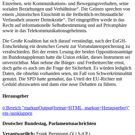
Einzelnen, sein Kommunikations- und Bewegungsverhalten, seine
sozialen Beziehungen und Verhältnisse“. Die Grünen sprechen von
einem „historischen Einschnitt in die freiheitlich-rechtsstaatliche
Verfasstheit unserer Demokratie“. Tief eingegriffen werde in das
Recht auf informationelle Selbstbestimmung und auf Privatsphäre
sowie in das Telekommunikationsgeheimnis.
Die Große Koalition hat sich darauf verständigt, nach der EuGH-
Entscheidung ein deutsches Gesetz zur Vorratsdatenspeicherung zu
verabschieden. Bei der ersten Lesung der beiden Oppositionsanträge
im Bundestagsplenum hatte die Union erklärt, dieses Instrument sei
unverzichtbar. Man nehme die Bürger- und Freiheitsrechte ernst,
doch gehe es auch um die Frage der Sicherheit. Es würden lediglich
Daten, die ohnehin vorhanden seien, im Fall von Schwerkriminalität
genutzt. Die SPD hatte gemahnt, das Urteil der EU-Richter mit
Geduld abzuwarten und dann eine neue Debatten zu führen.
Herausgeber
ö
Bereich "markupOutput(format=HTML, markup=Herausgeber)"
ein-/ausklappen
Deutscher Bundestag, Parlamentsnachrichten
Verantwortlich:
Frank Bergmann (V.i.S.d.P.)