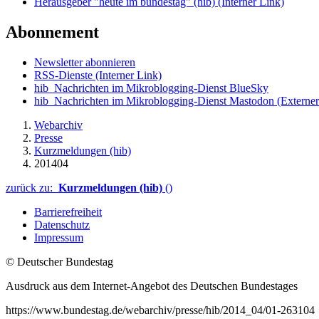
Herausgeber "heute im bundestag" (hib)
(Interner Link)
Abonnement
Newsletter abonnieren
RSS-Dienste
(Interner Link)
hib_Nachrichten im Mikroblogging-Dienst BlueSky
hib_Nachrichten im Mikroblogging-Dienst Mastodon
(Externer
Webarchiv
Presse
Kurzmeldungen (hib)
201404
zurück zu:
Kurzmeldungen (hib)
()
Barrierefreiheit
Datenschutz
Impressum
© Deutscher Bundestag
Ausdruck aus dem Internet-Angebot des Deutschen Bundestages
https://www.bundestag.de/webarchiv/presse/hib/2014_04/01-263104