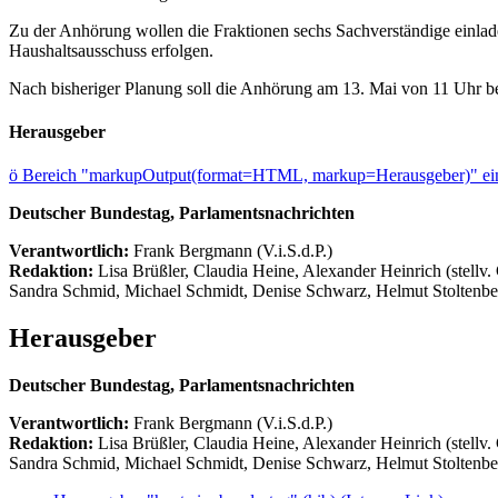
Zu der Anhörung wollen die Fraktionen sechs Sachverständige einlade
Haushaltsausschuss erfolgen.
Nach bisheriger Planung soll die Anhörung am 13. Mai von 11 Uhr b
Herausgeber
ö
Bereich "markupOutput(format=HTML, markup=Herausgeber)" ein
Deutscher Bundestag, Parlamentsnachrichten
Verantwortlich:
Frank Bergmann (V.i.S.d.P.)
Redaktion:
Lisa Brüßler, Claudia Heine, Alexander Heinrich (stellv.
Sandra Schmid, Michael Schmidt, Denise Schwarz, Helmut Stoltenbe
Herausgeber
Deutscher Bundestag, Parlamentsnachrichten
Verantwortlich:
Frank Bergmann (V.i.S.d.P.)
Redaktion:
Lisa Brüßler, Claudia Heine, Alexander Heinrich (stellv.
Sandra Schmid, Michael Schmidt, Denise Schwarz, Helmut Stoltenbe