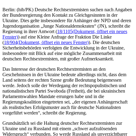
Berlin: (hib/PK) Deutsche Rechtsextremisten suchen nach Angaben
der Bundesregierung den Kontakt zu Gleichgesinnten in der
Ukraine. Dies gelte insbesondere für Anhänger der NPD und deren
Jugendorganisation „Junge Nationaldemokraten“ (JN), schreibt die
Regierung in ihrer Antwort (
18/1105
(Dokument, öffnet ein neues
Fenster)
) auf eine Kleine Anfrage der Fraktion Die Linke
(
18/904
(Dokument, öffnet ein neues Fenster)
). Die deutschen
Sicherheitsbehörden verfolgten die Entwicklung in der Ukraine,
insbesondere mit Blick auf eine mögliche Zusammenarbeit mit
deutschen Rechtsextremisten, mit großer Aufmerksamkeit.
Das Interesse der deutschen Rechtsextremisten an den
Geschehnissen in der Ukraine bedeute allerdings nicht, dass dem
Land seitens der rechten Szene große Bedeutung beigemessen
werde. Jedoch solle der Werdegang der rechtspopulistischen und
nationalistischen Partei Swoboda (Freiheit), die bei ukrainischen
Parlamentswahlen Mandate errungen habe und in die
Regierungskoalition eingetreten sei, „der eigenen Anhängerschaft
als realistisches Erfolgsmuster auch für deutsche Nationalisten
vorgeführt werden“, schreibt die Regierung.
Grundsätzlich sei die Haltung deutscher Rechtsextremisten zur
Ukraine und zu Russland mit einem „schwer aufzulösenden
Widerspruch“ verbunden. So werde Russland als unverzichtbarer