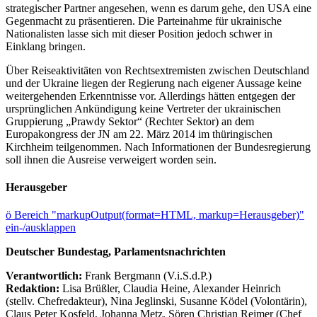
strategischer Partner angesehen, wenn es darum gehe, den USA eine
Gegenmacht zu präsentieren. Die Parteinahme für ukrainische
Nationalisten lasse sich mit dieser Position jedoch schwer in
Einklang bringen.
Über Reiseaktivitäten von Rechtsextremisten zwischen Deutschland
und der Ukraine liegen der Regierung nach eigener Aussage keine
weitergehenden Erkenntnisse vor. Allerdings hätten entgegen der
ursprünglichen Ankündigung keine Vertreter der ukrainischen
Gruppierung „Prawdy Sektor“ (Rechter Sektor) an dem
Europakongress der JN am 22. März 2014 im thüringischen
Kirchheim teilgenommen. Nach Informationen der Bundesregierung
soll ihnen die Ausreise verweigert worden sein.
Herausgeber
ö
Bereich "markupOutput(format=HTML, markup=Herausgeber)"
ein-/ausklappen
Deutscher Bundestag, Parlamentsnachrichten
Verantwortlich:
Frank Bergmann (V.i.S.d.P.)
Redaktion:
Lisa Brüßler, Claudia Heine, Alexander Heinrich
(stellv. Chefredakteur), Nina Jeglinski,
Susanne Ködel (Volontärin),
Claus Peter Kosfeld, Johanna Metz, Sören Christian Reimer (Chef