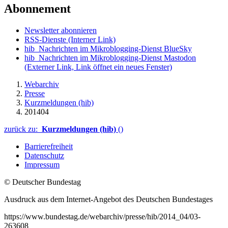
Abonnement
Newsletter abonnieren
RSS-Dienste
(Interner Link)
hib_Nachrichten im Mikroblogging-Dienst BlueSky
hib_Nachrichten im Mikroblogging-Dienst Mastodon
(Externer Link, Link öffnet ein neues Fenster)
Webarchiv
Presse
Kurzmeldungen (hib)
201404
zurück zu:
Kurzmeldungen (hib)
()
Barrierefreiheit
Datenschutz
Impressum
© Deutscher Bundestag
Ausdruck aus dem Internet-Angebot des Deutschen Bundestages
https://www.bundestag.de/webarchiv/presse/hib/2014_04/03-
263608