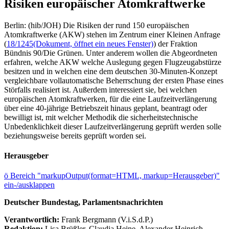
Risiken europäischer Atomkraftwerke
Berlin: (hib/JOH) Die Risiken der rund 150 europäischen
Atomkraftwerke (AKW) stehen im Zentrum einer Kleinen Anfrage
(
18/1245
(Dokument, öffnet ein neues Fenster)
) der Fraktion
Bündnis 90/Die Grünen. Unter anderem wollen die Abgeordneten
erfahren, welche AKW welche Auslegung gegen Flugzeugabstürze
besitzen und in welchen eine dem deutschen 30-Minuten-Konzept
vergleichbare vollautomatische Beherrschung der ersten Phase eines
Störfalls realisiert ist. Außerdem interessiert sie, bei welchen
europäischen Atomkraftwerken, für die eine Laufzeitverlängerung
über eine 40-jährige Betriebszeit hinaus geplant, beantragt oder
bewilligt ist, mit welcher Methodik die sicherheitstechnische
Unbedenklichkeit dieser Laufzeitverlängerung geprüft werden solle
beziehungsweise bereits geprüft worden sei.
Herausgeber
ö
Bereich "markupOutput(format=HTML, markup=Herausgeber)"
ein-/ausklappen
Deutscher Bundestag, Parlamentsnachrichten
Verantwortlich:
Frank Bergmann (V.i.S.d.P.)
Redaktion:
Lisa Brüßler, Claudia Heine, Alexander Heinrich