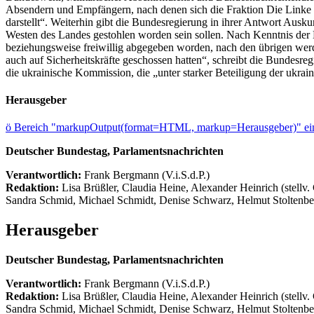
Absendern und Empfängern, nach denen sich die Fraktion Die Linke er
darstellt“. Weiterhin gibt die Bundesregierung in ihrer Antwort Aus
Westen des Landes gestohlen worden sein sollen. Nach Kenntnis der Bu
beziehungsweise freiwillig abgegeben worden, nach den übrigen werde
auch auf Sicherheitskräfte geschossen hatten“, schreibt die Bundesre
die ukrainische Kommission, die „unter starker Beteiligung der ukra
Herausgeber
ö
Bereich "markupOutput(format=HTML, markup=Herausgeber)" ein
Deutscher Bundestag, Parlamentsnachrichten
Verantwortlich:
Frank Bergmann (V.i.S.d.P.)
Redaktion:
Lisa Brüßler, Claudia Heine, Alexander Heinrich (stellv.
Sandra Schmid, Michael Schmidt, Denise Schwarz, Helmut Stoltenbe
Herausgeber
Deutscher Bundestag, Parlamentsnachrichten
Verantwortlich:
Frank Bergmann (V.i.S.d.P.)
Redaktion:
Lisa Brüßler, Claudia Heine, Alexander Heinrich (stellv.
Sandra Schmid, Michael Schmidt, Denise Schwarz, Helmut Stoltenbe