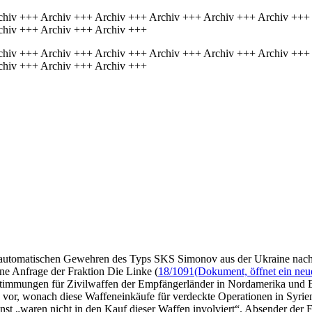
chiv +++ Archiv +++ Archiv +++ Archiv +++ Archiv +++ Archiv +++
chiv +++ Archiv +++ Archiv +++
chiv +++ Archiv +++ Archiv +++ Archiv +++ Archiv +++ Archiv +++
chiv +++ Archiv +++ Archiv +++
automatischen Gewehren des Typs SKS Simonov aus der Ukraine nach 
ine Anfrage der Fraktion Die Linke (
18/1091
(Dokument, öffnet ein neu
timmungen für Zivilwaffen der Empfängerländer in Nordamerika und Eu
or, wonach diese Waffeneinkäufe für verdeckte Operationen in Syrien 
st „waren nicht in den Kauf dieser Waffen involviert“. Absender der 