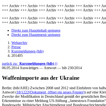
+++ Archiv +++ Archiv +++ Archiv +++ Archiv +++ Archiv +++ Ar
+++ Archiv +++ Archiv +++ Archiv +++ Archiv +++ Archiv +++ Ar
+++ Archiv +++ Archiv +++ Archiv +++ Archiv +++ Archiv +++ Ar
+++ Archiv +++ Archiv +++ Archiv +++ Archiv +++ Archiv +++ Ar
Direkt zum Hauptinhalt springen
Direkt zum Hauptmenü springen
Webarchiv
Presse
Kurzmeldungen (hib)
201405
zurück zu:
Kurzmeldungen (hib)
()
06.05.2014
Auswärtiges — Antwort — hib 230/2014
Waffenimporte aus der Ukraine
Berlin: (hib/AHE) Zwischen 2008 und 2012 sind Einfuhren von halb
Antwort (
18/1222
(Dokument, öffnet ein neues Fenster)
) auf eine Kle
Zwecke der Modifikation in Deutschland gemäß der gesetzlichen Bes
Erkenntnisse zu einer Meldung US-Stiftung „Jamestown Foundation“ v
Bundeswehr, Militärischer Abschirmdienst und Bundesnachrichtendien