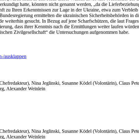
kundigt hatte, könnten nicht genannt werden, „da die Lieferbeziehung
kunft zu Ihren Erkenntnissen zur Lage in der Ukraine, etwa zum Verble
ndesregierung ermittelten die ukrainischen Sicherheitsbehörden in dies
 weiterhin gesucht. In Bezug auf jene Scharfschützen, die laut Frage
gierung, dass ihrer Kenntnis nach die Ermittlungen weiter laufen würden
inischen Zivilgesellschaft“ die Untersuchungen aufgenommen habe.
-/ausklappen
 Chefredakteur), Nina Jeglinski,
Susanne Ködel (Volontärin),
Claus Pet
rg, Alexander Weinlein
 Chefredakteur), Nina Jeglinski,
Susanne Ködel (Volontärin),
Claus Pet
rg, Alexander Weinlein