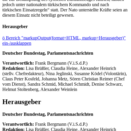
jedoch unter nationalem türkischem Kommando und nach
türkischen Einsatzregeln“ statt. Der Nato unterstellte Kräfte seien an
diesem Einsatz nicht beteiligt gewesen.
Herausgeber
ö
Bereich "markupOutput(format=HTML, markup=Herausgeber)"
ein-/ausklappen
Deutscher Bundestag, Parlamentsnachrichten
Verantwortlich:
Frank Bergmann (V.i.S.d.P.)
Redaktion:
Lisa Brüßler, Claudia Heine, Alexander Heinrich
(stellv. Chefredakteur), Nina Jeglinski,
Susanne Ködel (Volontärin),
Claus Peter Kosfeld, Johanna Metz, Sören Christian Reimer (Chef
vom Dienst), Sandra Schmid, Michael Schmidt, Denise Schwarz,
Helmut Stoltenberg, Alexander Weinlein
Herausgeber
Deutscher Bundestag, Parlamentsnachrichten
Verantwortlich:
Frank Bergmann (V.i.S.d.P.)
Redaktion:
Lisa Brüßler, Claudia Heine, Alexander Heinrich