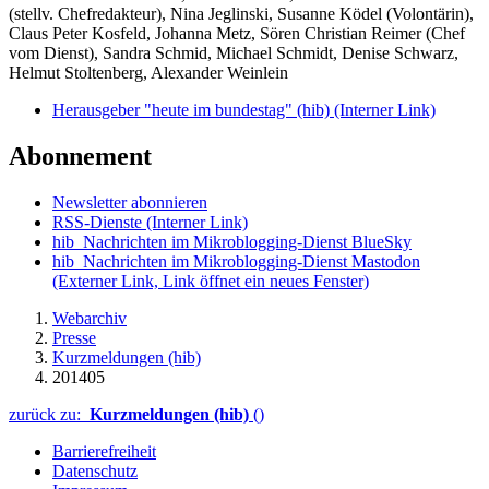
(stellv. Chefredakteur), Nina Jeglinski,
Susanne Ködel (Volontärin),
Claus Peter Kosfeld, Johanna Metz, Sören Christian Reimer (Chef
vom Dienst), Sandra Schmid, Michael Schmidt, Denise Schwarz,
Helmut Stoltenberg, Alexander Weinlein
Herausgeber "heute im bundestag" (hib)
(Interner Link)
Abonnement
Newsletter abonnieren
RSS-Dienste
(Interner Link)
hib_Nachrichten im Mikroblogging-Dienst BlueSky
hib_Nachrichten im Mikroblogging-Dienst Mastodon
(Externer Link, Link öffnet ein neues Fenster)
Webarchiv
Presse
Kurzmeldungen (hib)
201405
zurück zu:
Kurzmeldungen (hib)
()
Barrierefreiheit
Datenschutz