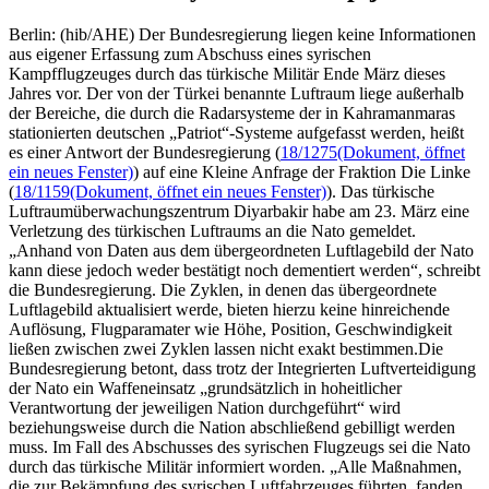
Berlin: (hib/AHE) Der Bundesregierung liegen keine Informationen
aus eigener Erfassung zum Abschuss eines syrischen
Kampfflugzeuges durch das türkische Militär Ende März dieses
Jahres vor. Der von der Türkei benannte Luftraum liege außerhalb
der Bereiche, die durch die Radarsysteme der in Kahramanmaras
stationierten deutschen „Patriot“-Systeme aufgefasst werden, heißt
es einer Antwort der Bundesregierung (
18/1275
(Dokument, öffnet
ein neues Fenster)
) auf eine Kleine Anfrage der Fraktion Die Linke
(
18/1159
(Dokument, öffnet ein neues Fenster)
). Das türkische
Luftraumüberwachungszentrum Diyarbakir habe am 23. März eine
Verletzung des türkischen Luftraums an die Nato gemeldet.
„Anhand von Daten aus dem übergeordneten Luftlagebild der Nato
kann diese jedoch weder bestätigt noch dementiert werden“, schreibt
die Bundesregierung. Die Zyklen, in denen das übergeordnete
Luftlagebild aktualisiert werde, bieten hierzu keine hinreichende
Auflösung, Flugparamater wie Höhe, Position, Geschwindigkeit
ließen zwischen zwei Zyklen lassen nicht exakt bestimmen.Die
Bundesregierung betont, dass trotz der Integrierten Luftverteidigung
der Nato ein Waffeneinsatz „grundsätzlich in hoheitlicher
Verantwortung der jeweiligen Nation durchgeführt“ wird
beziehungsweise durch die Nation abschließend gebilligt werden
muss. Im Fall des Abschusses des syrischen Flugzeugs sei die Nato
durch das türkische Militär informiert worden. „Alle Maßnahmen,
die zur Bekämpfung des syrischen Luftfahrzeuges führten, fanden