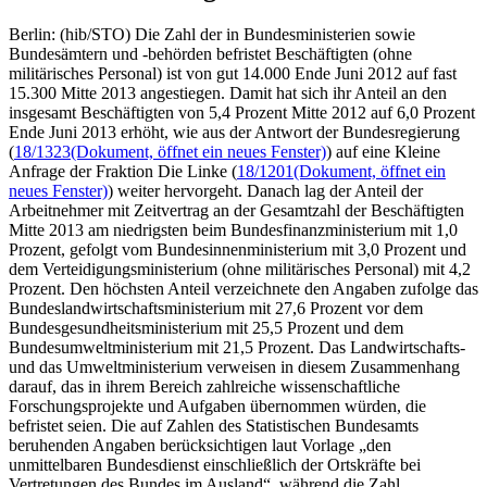
Berlin: (hib/STO) Die Zahl der in Bundesministerien sowie
Bundesämtern und -behörden befristet Beschäftigten (ohne
militärisches Personal) ist von gut 14.000 Ende Juni 2012 auf fast
15.300 Mitte 2013 angestiegen. Damit hat sich ihr Anteil an den
insgesamt Beschäftigten von 5,4 Prozent Mitte 2012 auf 6,0 Prozent
Ende Juni 2013 erhöht, wie aus der Antwort der Bundesregierung
(
18/1323
(Dokument, öffnet ein neues Fenster)
) auf eine Kleine
Anfrage der Fraktion Die Linke (
18/1201
(Dokument, öffnet ein
neues Fenster)
) weiter hervorgeht. Danach lag der Anteil der
Arbeitnehmer mit Zeitvertrag an der Gesamtzahl der Beschäftigten
Mitte 2013 am niedrigsten beim Bundesfinanzministerium mit 1,0
Prozent, gefolgt vom Bundesinnenministerium mit 3,0 Prozent und
dem Verteidigungsministerium (ohne militärisches Personal) mit 4,2
Prozent. Den höchsten Anteil verzeichnete den Angaben zufolge das
Bundeslandwirtschaftsministerium mit 27,6 Prozent vor dem
Bundesgesundheitsministerium mit 25,5 Prozent und dem
Bundesumweltministerium mit 21,5 Prozent. Das Landwirtschafts-
und das Umweltministerium verweisen in diesem Zusammenhang
darauf, das in ihrem Bereich zahlreiche wissenschaftliche
Forschungsprojekte und Aufgaben übernommen würden, die
befristet seien. Die auf Zahlen des Statistischen Bundesamts
beruhenden Angaben berücksichtigen laut Vorlage „den
unmittelbaren Bundesdienst einschließlich der Ortskräfte bei
Vertretungen des Bundes im Ausland“, während die Zahl