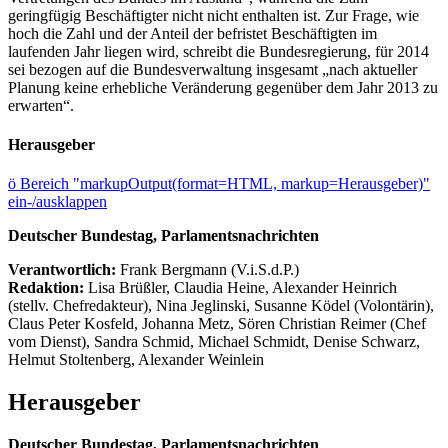
geringfügig Beschäftigter nicht nicht enthalten ist. Zur Frage, wie
hoch die Zahl und der Anteil der befristet Beschäftigten im
laufenden Jahr liegen wird, schreibt die Bundesregierung, für 2014
sei bezogen auf die Bundesverwaltung insgesamt „nach aktueller
Planung keine erhebliche Veränderung gegenüber dem Jahr 2013 zu
erwarten“.
Herausgeber
ö
Bereich "markupOutput(format=HTML, markup=Herausgeber)"
ein-/ausklappen
Deutscher Bundestag, Parlamentsnachrichten
Verantwortlich:
Frank Bergmann (V.i.S.d.P.)
Redaktion:
Lisa Brüßler, Claudia Heine, Alexander Heinrich
(stellv. Chefredakteur), Nina Jeglinski,
Susanne Ködel (Volontärin),
Claus Peter Kosfeld, Johanna Metz, Sören Christian Reimer (Chef
vom Dienst), Sandra Schmid, Michael Schmidt, Denise Schwarz,
Helmut Stoltenberg, Alexander Weinlein
Herausgeber
Deutscher Bundestag, Parlamentsnachrichten