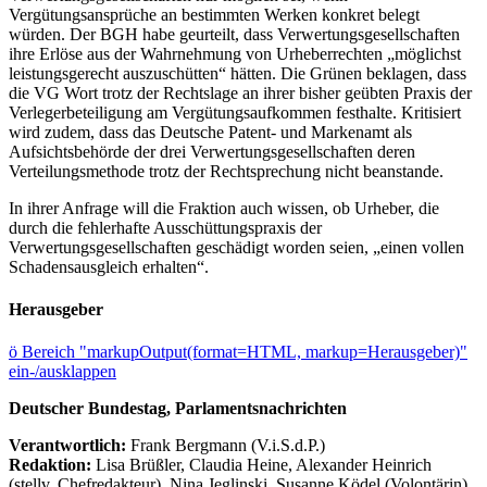
Vergütungsansprüche an bestimmten Werken konkret belegt
würden. Der BGH habe geurteilt, dass Verwertungsgesellschaften
ihre Erlöse aus der Wahrnehmung von Urheberrechten „möglichst
leistungsgerecht auszuschütten“ hätten. Die Grünen beklagen, dass
die VG Wort trotz der Rechtslage an ihrer bisher geübten Praxis der
Verlegerbeteiligung am Vergütungsaufkommen festhalte. Kritisiert
wird zudem, dass das Deutsche Patent- und Markenamt als
Aufsichtsbehörde der drei Verwertungsgesellschaften deren
Verteilungsmethode trotz der Rechtsprechung nicht beanstande.
In ihrer Anfrage will die Fraktion auch wissen, ob Urheber, die
durch die fehlerhafte Ausschüttungspraxis der
Verwertungsgesellschaften geschädigt worden seien, „einen vollen
Schadensausgleich erhalten“.
Herausgeber
ö
Bereich "markupOutput(format=HTML, markup=Herausgeber)"
ein-/ausklappen
Deutscher Bundestag, Parlamentsnachrichten
Verantwortlich:
Frank Bergmann (V.i.S.d.P.)
Redaktion:
Lisa Brüßler, Claudia Heine, Alexander Heinrich
(stellv. Chefredakteur), Nina Jeglinski,
Susanne Ködel (Volontärin),