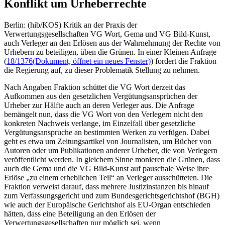
Konflikt um Urheberrechte
Berlin: (hib/KOS) Kritik an der Praxis der
Verwertungsgesellschaften VG Wort, Gema und VG Bild-Kunst,
auch Verleger an den Erlösen aus der Wahrnehmung der Rechte von
Urhebern zu beteiligen, üben die Grünen. In einer Kleinen Anfrage
(
18/1376
(Dokument, öffnet ein neues Fenster)
) fordert die Fraktion
die Regierung auf, zu dieser Problematik Stellung zu nehmen.
Nach Angaben Fraktion schüttet die VG Wort derzeit das
Aufkommen aus den gesetzlichen Vergütungsansprüchen der
Urheber zur Hälfte auch an deren Verleger aus. Die Anfrage
bemängelt nun, dass die VG Wort von den Verlegern nicht den
konkreten Nachweis verlange, im Einzelfall über gesetzliche
Vergütungsanspruche an bestimmten Werken zu verfügen. Dabei
geht es etwa um Zeitungsartikel von Journalisten, um Bücher von
Autoren oder um Publikationen anderer Urheber, die von Verlegern
veröffentlicht werden. In gleichem Sinne monieren die Grünen, dass
auch die Gema und die VG Bild-Kunst auf pauschale Weise ihre
Erlöse „zu einem erheblichen Teil“ an Verleger ausschütteten. Die
Fraktion verweist darauf, dass mehrere Justizinstanzen bis hinauf
zum Verfassungsgericht und zum Bundesgerichtsgerichtshof (BGH)
wie auch der Europäische Gerichtshof als EU-Organ entschieden
hätten, dass eine Beteiligung an den Erlösen der
Verwertungsgesellschaften nur möglich sei, wenn