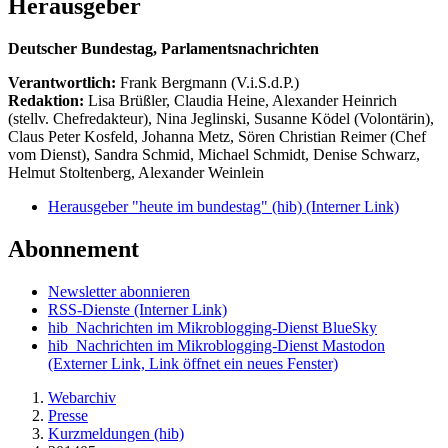
Herausgeber
Deutscher Bundestag, Parlamentsnachrichten
Verantwortlich:
Frank Bergmann (V.i.S.d.P.)
Redaktion:
Lisa Brüßler, Claudia Heine, Alexander Heinrich
(stellv. Chefredakteur), Nina Jeglinski,
Susanne Ködel (Volontärin),
Claus Peter Kosfeld, Johanna Metz, Sören Christian Reimer (Chef
vom Dienst), Sandra Schmid, Michael Schmidt, Denise Schwarz,
Helmut Stoltenberg, Alexander Weinlein
Herausgeber "heute im bundestag" (hib)
(Interner Link)
Abonnement
Newsletter abonnieren
RSS-Dienste
(Interner Link)
hib_Nachrichten im Mikroblogging-Dienst BlueSky
hib_Nachrichten im Mikroblogging-Dienst Mastodon
(Externer Link, Link öffnet ein neues Fenster)
Webarchiv
Presse
Kurzmeldungen (hib)