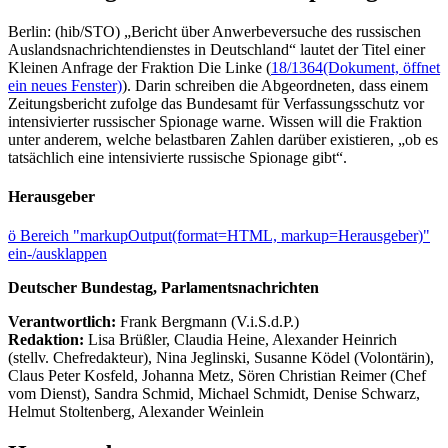
Berlin: (hib/STO) „Bericht über Anwerbeversuche des russischen
Auslandsnachrichtendienstes in Deutschland“ lautet der Titel einer
Kleinen Anfrage der Fraktion Die Linke (
18/1364
(Dokument, öffnet
ein neues Fenster)
). Darin schreiben die Abgeordneten, dass einem
Zeitungsbericht zufolge das Bundesamt für Verfassungsschutz vor
intensivierter russischer Spionage warne. Wissen will die Fraktion
unter anderem, welche belastbaren Zahlen darüber existieren, „ob es
tatsächlich eine intensivierte russische Spionage gibt“.
Herausgeber
ö
Bereich "markupOutput(format=HTML, markup=Herausgeber)"
ein-/ausklappen
Deutscher Bundestag, Parlamentsnachrichten
Verantwortlich:
Frank Bergmann (V.i.S.d.P.)
Redaktion:
Lisa Brüßler, Claudia Heine, Alexander Heinrich
(stellv. Chefredakteur), Nina Jeglinski,
Susanne Ködel (Volontärin),
Claus Peter Kosfeld, Johanna Metz, Sören Christian Reimer (Chef
vom Dienst), Sandra Schmid, Michael Schmidt, Denise Schwarz,
Helmut Stoltenberg, Alexander Weinlein