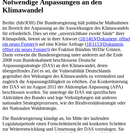
Notwendige Anpassungen an den
Klimawandel
Berlin: (hib/JOH) Die Bundesregierung hält politische Maßnahmen
im Bereich der Anpassung an die Auswirkungen des Klimawandels
für erforderlich. Dies sei eine „unverzichtbare zweite Säule“ ihrer
Klimapolitik, betont sie in ihrer Antwort (
18/1403
(Dokument, öffnet
ein neues Fenster)
) auf eine Kleine Anfrage (
18/1153
(Dokument,
öffnet ein neues Fenster)
) der Fraktion Bündnis 90/Die Grünen.
Darin verweist die Bundesregierung unter anderem auf die Ende
2008 vom Bundeskabinett beschlossene Deutsche
Anpassungsstrategie (DAS) an den Klimawandel, deren
übergreifendes Ziel es sei, die Vulnerabilität Deutschlands
gegenüber den Wirkungen des Klimawandels zu vermindern und
zugleich die Anpassungsfähigkeit zu erhöhen. Zur Konkretisierung
der DAS sei im August 2011 der Aktionsplan Anpassung (APA)
beschlossen worden. Sie unterlege die DAS mit spezifischen
Aktivitäten des Bundes und lege Verknüpfungen mit anderen
nationalen Strategieprozessen, wie der Biodiversitätsstrategie oder
der Nationalen Waldstrategie.
Die Bundesregierung kündigt an, bis Mitte der laufenden
Legislaturperiode einen Fortschrittsbericht mit konkreten Schritten
zur Weiterentwicklung und Umsetzung der DAS vorzulegen. Sie