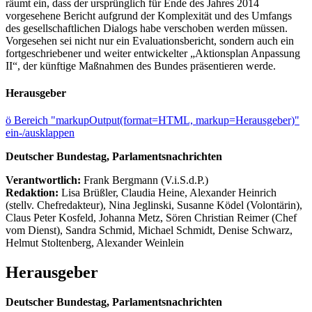
räumt ein, dass der ursprünglich für Ende des Jahres 2014
vorgesehene Bericht aufgrund der Komplexität und des Umfangs
des gesellschaftlichen Dialogs habe verschoben werden müssen.
Vorgesehen sei nicht nur ein Evaluationsbericht, sondern auch ein
fortgeschriebener und weiter entwickelter „Aktionsplan Anpassung
II“, der künftige Maßnahmen des Bundes präsentieren werde.
Herausgeber
ö
Bereich "markupOutput(format=HTML, markup=Herausgeber)"
ein-/ausklappen
Deutscher Bundestag, Parlamentsnachrichten
Verantwortlich:
Frank Bergmann (V.i.S.d.P.)
Redaktion:
Lisa Brüßler, Claudia Heine, Alexander Heinrich
(stellv. Chefredakteur), Nina Jeglinski,
Susanne Ködel (Volontärin),
Claus Peter Kosfeld, Johanna Metz, Sören Christian Reimer (Chef
vom Dienst), Sandra Schmid, Michael Schmidt, Denise Schwarz,
Helmut Stoltenberg, Alexander Weinlein
Herausgeber
Deutscher Bundestag, Parlamentsnachrichten