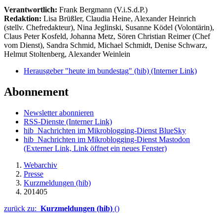
Verantwortlich:
Frank Bergmann (V.i.S.d.P.)
Redaktion:
Lisa Brüßler, Claudia Heine, Alexander Heinrich
(stellv. Chefredakteur), Nina Jeglinski,
Susanne Ködel (Volontärin),
Claus Peter Kosfeld, Johanna Metz, Sören Christian Reimer (Chef
vom Dienst), Sandra Schmid, Michael Schmidt, Denise Schwarz,
Helmut Stoltenberg, Alexander Weinlein
Herausgeber "heute im bundestag" (hib)
(Interner Link)
Abonnement
Newsletter abonnieren
RSS-Dienste
(Interner Link)
hib_Nachrichten im Mikroblogging-Dienst BlueSky
hib_Nachrichten im Mikroblogging-Dienst Mastodon
(Externer Link, Link öffnet ein neues Fenster)
Webarchiv
Presse
Kurzmeldungen (hib)
201405
zurück zu:
Kurzmeldungen (hib)
()