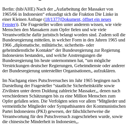
Berlin: (hib/AHE) Nach der „Aufarbeitung der Massaker von
1965/66 in Indonesien“ erkundigt sich die Fraktion Die Linke in
einer Kleinen Anfrage (
18/1377
(Dokument, öffnet ein neues
Fenster)
). Die Fragesteller wollen unter anderem wissen, wie viele
Menschen den Massakern zum Opfer fielen und wie viele
Verantwortliche dafür juristisch belangt worden sind. Zudem soll die
Bundesregierung mitteilen, in welcher Form in den Jahren 1965 und
1966 „diplomatische, militärische, sicherheits- oder
geheimdienstliche Kontakte“ der Bundesregierung zur Regierung
Indonesiens bestanden„ und welche Anstrengungen die
Bundesregierung bis heute unternommen hat, “um mögliche
Verstrickungen deutscher Regierungen, Geheimdienste oder anderer
der Bundesregierung unterstellter Organisationen„ aufzuklären.
Im Nachgang eines Putschversuches im Jahr 1965 begingen nach
Darstellung der Fragesteller “staatliche Sicherheitskräfte sowie
Zivilisten unter deren Duldung zahlreiche Massaker„, denen nach
verschiedenen Schätzungen bis zu eine Million Menschen zum
Opfer gefallen seien. Die Verfolgten seien vor allem “Mitglieder und
vermeintliche Mitglieder oder Sympathisanten der Kommunistischen
Partei Indonesiens (PKI) gewesen, der fälschlicherweise die
Verantwortung für den Putschversuch zugeschrieben wurde, sowie
die chinesische Minderheit in Indonesien„.