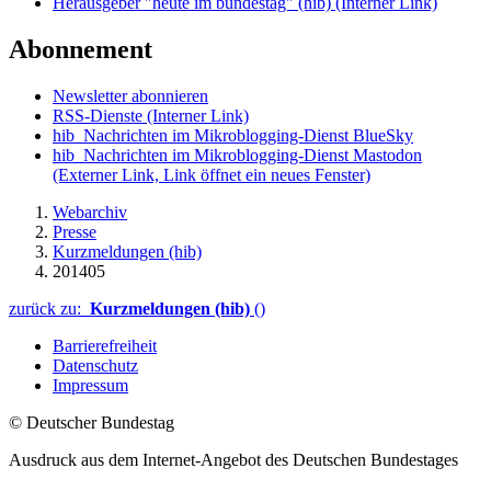
Herausgeber "heute im bundestag" (hib)
(Interner Link)
Abonnement
Newsletter abonnieren
RSS-Dienste
(Interner Link)
hib_Nachrichten im Mikroblogging-Dienst BlueSky
hib_Nachrichten im Mikroblogging-Dienst Mastodon
(Externer Link, Link öffnet ein neues Fenster)
Webarchiv
Presse
Kurzmeldungen (hib)
201405
zurück zu:
Kurzmeldungen (hib)
()
Barrierefreiheit
Datenschutz
Impressum
© Deutscher Bundestag
Ausdruck aus dem Internet-Angebot des Deutschen Bundestages