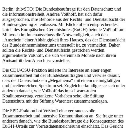
Berlin: (hib/STO) Die Bundesbeauftrage für den Datenschutz und
die Informationsfreiheit, Andrea Voßhoff, hat sich dafür
ausgesprochen, ihre Behörde aus der Rechts- und Dienstaufsicht der
Bundesregierung zu entlassen. Mit Blick auf ein entsprechendes
Urteil des Europäischen Gerichtshofes (EuGH) betonte Voßhoff am
Mittwoch im Innenausschuss die Notwendigkeit, auch den
„Anschein“ einer Abhängigkeit ihres Hauses, das der Dienstaufsicht
des Bundesinnenministeriums unterstellt ist, zu vermeiden. Daher
sollten die Rechts- und Dienstaufsicht gestrichen werden,
argumentierte Voßhoff, die sich viereinhalb Monate nach ihrem
Amtsantritt dem Ausschuss vorstellte.
Die CDU/CSU-Fraktion äußerte ihr Interesse an einer engen
Zusammenarbeit mit der Bundesbeauftragten und verwies darauf,
dass der Datenschutz ein „Megathema“ mit einem mannigfaltigen
und facettenreichen Spektrum sei. Zugleich erkundigte sie sich unter
anderem danach, wie Voßhoff das im schwarz-roten
Koalitionsvertrag verankerte Vorhaben sehe, die Stiftung
Datenschutz mit der Stiftung Warentest zusammenzulegen.
Die SPD-Fraktion bot Voßhoff eine vertrauensvolle
Zusammenarbeit und intensive Kommunikation an. Sie fragte unter
anderem danach, wie die Bundesbeauftragte die Konsequenzen des
EuGH-Urteils zur Vorratsdatenspeicherung einschätzt. Das Gericht