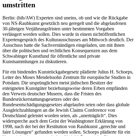
umstritten
Berlin: (hib/AW) Experten sind uneins, ob und wie die Rückgabe
von NS-Raubkunst gesetzlich neu geregelt und die abgelaufenen
30-jährigen Verjährungsfristen unter bestimmten Vorgaben
verlängert werden sollen. Dies wurde in einem nichtöffentlichen
Expertengespräch des Kulturausschusses am Mittwoch deutlich. Der
Ausschuss hatte die Sachverständigen eingeladen, um mit ihnen
über die politischen und rechtlichen Konsequenzen aus dem
Schwabinger Kunstfund für öffentliche und private
Kunstsammlungen zu diskutieren.
Für ein bindendes Kunstrückgabegesetz plädierte Julius H. Schoeps,
Leiter des Moses Mendelssohn Zentrum für europäische Studien in
Potsdam. Die ursprünglichen meist jüdischen Besitzer der
enteigneten Kunstgüter beziehungsweise deren Erben empfänden
den Verweis deutscher Museen, dass die Fristen des
Bundesrückerstattungsgesetzes oder des
Bundesentschädigungsgesetzes abgelaufen seien oder dass globale
Ausgleichzahlungen an die Jewish Claims Conference von
Deutschland geleistet worden seien, als „unerträglich“. Dies
widerspreche auch dem Geist der Washingtoner Erklärung von
1998, nach der bei der Restitution von Raubkunst „gerechte und
faire Lösungen“ gefunden werden sollen. Schoeps plädierte für ein