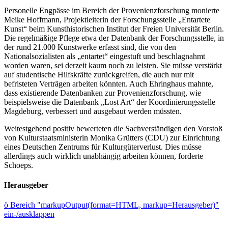
Personelle Engpässe im Bereich der Provenienzforschung monierte
Meike Hoffmann, Projektleiterin der Forschungsstelle „Entartete
Kunst“ beim Kunsthistorischen Institut der Freien Universität Berlin.
Die regelmäßige Pflege etwa der Datenbank der Forschungsstelle, in
der rund 21.000 Kunstwerke erfasst sind, die von den
Nationalsozialisten als „entartet“ eingestuft und beschlagnahmt
worden waren, sei derzeit kaum noch zu leisten. Sie müsse verstärkt
auf studentische Hilfskräfte zurückgreifen, die auch nur mit
befristeten Verträgen arbeiten könnten. Auch Ehringhaus mahnte,
dass existierende Datenbanken zur Provenienzforschung, wie
beispielsweise die Datenbank „Lost Art“ der Koordinierungsstelle
Magdeburg, verbessert und ausgebaut werden müssten.
Weitestgehend positiv bewerteten die Sachverständigen den Vorstoß
von Kulturstaatsministerin Monika Grütters (CDU) zur Einrichtung
eines Deutschen Zentrums für Kulturgüterverlust. Dies müsse
allerdings auch wirklich unabhängig arbeiten können, forderte
Schoeps.
Herausgeber
ö
Bereich "markupOutput(format=HTML, markup=Herausgeber)"
ein-/ausklappen