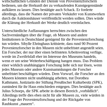
wirtschaftlichen Gründen der Dienste von Provenienzforschern
bedienen, um die Herkunft der zu verkaufenden Kunstgegenstände
aufklären zu lassen. Dies bestätigte auch Schack. Er forderte
allerdings, dass die Namen der privaten Verkäufer von Kunstwerken
durch die Auktionshäuser veröffentlicht werden sollten. Dies würde
die Klärung der Herkunft der Werke deutlich vereinfachen.
Unterschiedliche Auffassungen herrschten zwischen den
Sachverständigen über die Frage, ob Museen und andere
Institutionen in Deutschland genügend für die Provenienzforschung
tun würden. Sibylle Ehringhaus kritisierte, dass rund 90 Prozent
Provenienzforscher in den Museen nicht unbefristet angestellt seien.
Ein Forscher, der nur über einen befristeten Arbeitsvertrag verfüge,
werde im Zweifelsfall eher im Interesse des Museums handeln,
wenn er um seine Weiterbeschäftigung bangen muss. Das Problem
einer wirklich unabhängigen Forschung ließe sich nur lösen, wenn
jedes Museum oder andere Kunstsammlungen die Forscher
unbefristet beschäftigen würden. Dem Vorwurf, die Forscher an den
Museen könnten nicht unabhängig arbeiten, trat Dorothea
Kathmann, Justiziarin der Stiftung Preußischer Kulturbesitz (SPK),
zumindest für ihr Haus entschieden entgegen. Dies bestätigte auch
Julius Schoeps, die SPK arbeite in diesem Bereich „vorbildlich“.
Allerdings treffe dies eben nicht für alle Museen zu, viele würden in
der Frage der Provenienzforschung und der Rückgabe von
Raubkunst „mauern“.