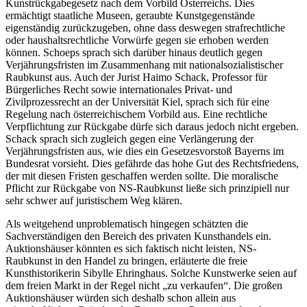
Kunstrückgabegesetz nach dem Vorbild Österreichs. Dies
ermächtigt staatliche Museen, geraubte Kunstgegenstände
eigenständig zurückzugeben, ohne dass deswegen strafrechtliche
oder haushaltsrechtliche Vorwürfe gegen sie erhoben werden
können. Schoeps sprach sich darüber hinaus deutlich gegen
Verjährungsfristen im Zusammenhang mit nationalsozialistischer
Raubkunst aus. Auch der Jurist Haimo Schack, Professor für
Bürgerliches Recht sowie internationales Privat- und
Zivilprozessrecht an der Universität Kiel, sprach sich für eine
Regelung nach österreichischem Vorbild aus. Eine rechtliche
Verpflichtung zur Rückgabe dürfe sich daraus jedoch nicht ergeben.
Schack sprach sich zugleich gegen eine Verlängerung der
Verjährungsfristen aus, wie dies ein Gesetzesvorstoß Bayerns im
Bundesrat vorsieht. Dies gefährde das hohe Gut des Rechtsfriedens,
der mit diesen Fristen geschaffen werden sollte. Die moralische
Pflicht zur Rückgabe von NS-Raubkunst ließe sich prinzipiell nur
sehr schwer auf juristischem Weg klären.
Als weitgehend unproblematisch hingegen schätzten die
Sachverständigen den Bereich des privaten Kunsthandels ein.
Auktionshäuser könnten es sich faktisch nicht leisten, NS-
Raubkunst in den Handel zu bringen, erläuterte die freie
Kunsthistorikerin Sibylle Ehringhaus. Solche Kunstwerke seien auf
dem freien Markt in der Regel nicht „zu verkaufen“. Die großen
Auktionshäuser würden sich deshalb schon allein aus