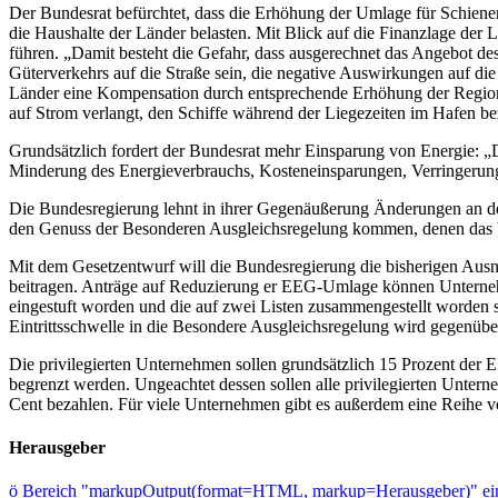
Der Bundesrat befürchtet, dass die Erhöhung der Umlage für Schiene
die Haushalte der Länder belasten. Mit Blick auf die Finanzlage d
führen. „Damit besteht die Gefahr, dass ausgerechnet das Angebot de
Güterverkehrs auf die Straße sein, die negative Auswirkungen auf 
Länder eine Kompensation durch entsprechende Erhöhung der Region
auf Strom verlangt, den Schiffe während der Liegezeiten im Hafen b
Grundsätzlich fordert der Bundesrat mehr Einsparung von Energie: „Die
Minderung des Energieverbrauchs, Kosteneinsparungen, Verringerung
Die Bundesregierung lehnt in ihrer Gegenäußerung Änderungen an de
den Genuss der Besonderen Ausgleichsregelung kommen, denen das bi
Mit dem Gesetzentwurf will die Bundesregierung die bisherigen Ausn
beitragen. Anträge auf Reduzierung er EEG-Umlage können Unternehm
eingestuft worden und die auf zwei Listen zusammengestellt worden 
Eintrittsschwelle in die Besondere Ausgleichsregelung wird gegenüber
Die privilegierten Unternehmen sollen grundsätzlich 15 Prozent der
begrenzt werden. Ungeachtet dessen sollen alle privilegierten Unter
Cent bezahlen. Für viele Unternehmen gibt es außerdem eine Reihe 
Herausgeber
ö
Bereich "markupOutput(format=HTML, markup=Herausgeber)" ein