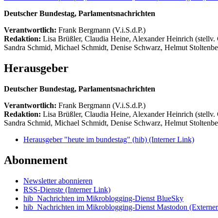
Deutscher Bundestag, Parlamentsnachrichten
Verantwortlich:
Frank Bergmann (V.i.S.d.P.)
Redaktion:
Lisa Brüßler, Claudia Heine, Alexander Heinrich (stellv.
Sandra Schmid, Michael Schmidt, Denise Schwarz, Helmut Stoltenbe
Herausgeber
Deutscher Bundestag, Parlamentsnachrichten
Verantwortlich:
Frank Bergmann (V.i.S.d.P.)
Redaktion:
Lisa Brüßler, Claudia Heine, Alexander Heinrich (stellv.
Sandra Schmid, Michael Schmidt, Denise Schwarz, Helmut Stoltenbe
Herausgeber "heute im bundestag" (hib)
(Interner Link)
Abonnement
Newsletter abonnieren
RSS-Dienste
(Interner Link)
hib_Nachrichten im Mikroblogging-Dienst BlueSky
hib_Nachrichten im Mikroblogging-Dienst Mastodon
(Externer