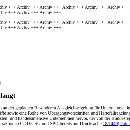
chiv +++ Archiv +++ Archiv +++ Archiv +++ Archiv +++ Archiv +++
chiv +++ Archiv +++ Archiv +++
chiv +++ Archiv +++ Archiv +++ Archiv +++ Archiv +++ Archiv +++
chiv +++ Archiv +++ Archiv +++
4
langt
en an der geplanten Besonderen Ausgleichsregelung für Unternehmen 
fe sowie eine Reihe von Übergangsvorschriften und Härtefallregelung
sten- und handelsintensive Unternehmen hervor, der von der Bundesre
ionsfraktionen CDU/CSU und SPD bereits auf Drucksache
18/1449
(Dokum