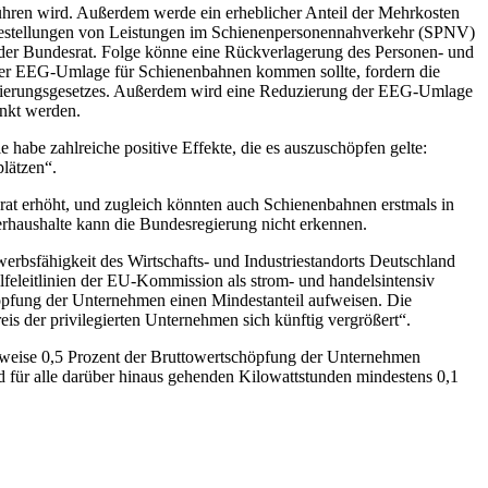
ühren wird. Außerdem werde ein erheblicher Anteil der Mehrkosten
Abbestellungen von Leistungen im Schienenpersonennahverkehr (SPNV)
t der Bundesrat. Folge könne eine Rückverlagerung des Personen- und
 der EEG-Umlage für Schienenbahnen kommen sollte, fordern die
isierungsgesetzes. Außerdem wird eine Reduzierung der EEG-Umlage
enkt werden.
 habe zahlreiche positive Effekte, die es auszuschöpfen gelte:
lätzen“.
t erhöht, und zugleich könnten auch Schienenbahnen erstmals in
haushalte kann die Bundesregierung nicht erkennen.
rbsfähigkeit des Wirtschafts- und Industriestandorts Deutschland
eleitlinien der EU-Kommission als strom- und handelsintensiv
öpfung der Unternehmen einen Mindestanteil aufweisen. Die
is der privilegierten Unternehmen sich künftig vergrößert“.
gsweise 0,5 Prozent der Bruttowertschöpfung der Unternehmen
d für alle darüber hinaus gehenden Kilowattstunden mindestens 0,1