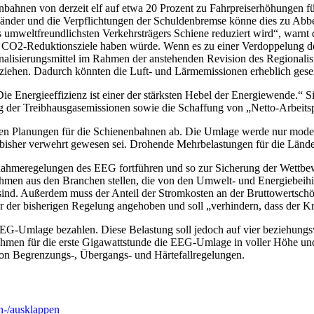
nbahnen von derzeit elf auf etwa 20 Prozent zu Fahrpreiserhöhungen f
er Länder und die Verpflichtungen der Schuldenbremse könne dies zu 
s umweltfreundlichsten Verkehrsträgers Schiene reduziert wird“, warn
die CO2-Reduktionsziele haben würde. Wenn es zu einer Verdoppelung
alisierungsmittel im Rahmen der anstehenden Revision des Regional
eziehen. Dadurch könnten die Luft- und Lärmemissionen erheblich ges
 Energieeffizienz ist einer der stärksten Hebel der Energiewende.“ Sie
 der Treibhausgasemissionen sowie die Schaffung von „Netto-Arbeitsp
n Planungen für die Schienenbahnen ab. Die Umlage werde nur modera
sher verwehrt gewesen sei. Drohende Mehrbelastungen für die Länder
ahmeregelungen des EEG fortführen und so zur Sicherung der Wettbewe
en aus den Branchen stellen, die von den Umwelt- und Energiebeihilf
sind. Außerdem muss der Anteil der Stromkosten an der Bruttowertsch
 der bisherigen Regelung angehoben und soll „verhindern, dass der Kre
 EEG-Umlage bezahlen. Diese Belastung soll jedoch auf vier beziehun
nehmen für die erste Gigawattstunde die EEG-Umlage in voller Höhe un
von Begrenzungs-, Übergangs- und Härtefallregelungen.
-/ausklappen