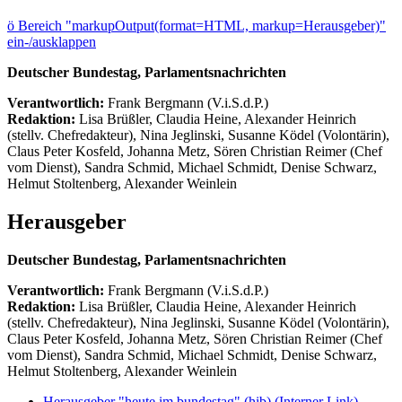
ö
Bereich "markupOutput(format=HTML, markup=Herausgeber)"
ein-/ausklappen
Deutscher Bundestag, Parlamentsnachrichten
Verantwortlich:
Frank Bergmann (V.i.S.d.P.)
Redaktion:
Lisa Brüßler, Claudia Heine, Alexander Heinrich
(stellv. Chefredakteur), Nina Jeglinski,
Susanne Ködel (Volontärin),
Claus Peter Kosfeld, Johanna Metz, Sören Christian Reimer (Chef
vom Dienst), Sandra Schmid, Michael Schmidt, Denise Schwarz,
Helmut Stoltenberg, Alexander Weinlein
Herausgeber
Deutscher Bundestag, Parlamentsnachrichten
Verantwortlich:
Frank Bergmann (V.i.S.d.P.)
Redaktion:
Lisa Brüßler, Claudia Heine, Alexander Heinrich
(stellv. Chefredakteur), Nina Jeglinski,
Susanne Ködel (Volontärin),
Claus Peter Kosfeld, Johanna Metz, Sören Christian Reimer (Chef
vom Dienst), Sandra Schmid, Michael Schmidt, Denise Schwarz,
Helmut Stoltenberg, Alexander Weinlein
Herausgeber "heute im bundestag" (hib)
(Interner Link)